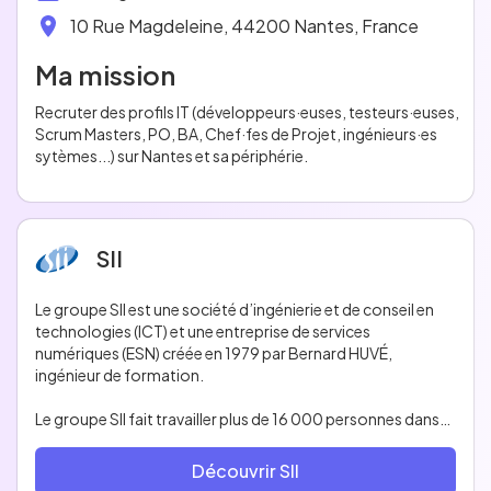
10 Rue Magdeleine, 44200 Nantes, France
Ma mission
Recruter des profils IT (développeurs·euses, testeurs·euses, 
Scrum Masters, PO, BA, Chef·fes de Projet, ingénieurs·es 
sytèmes...) sur Nantes et sa périphérie.
SII
Le groupe SII est une société d’ingénierie et de conseil en
technologies (ICT) et une entreprise de services
numériques (ESN) créée en 1979 par Bernard HUVÉ,
ingénieur de formation.
Le groupe SII fait travailler plus de 16 000 personnes dans
20 pays au travers de 100 implantations de proximité et
recrute chaque année en moyenne plus de 4 000
Découvrir SII
consultants et ingénieurs qui agissent au quotidien pour