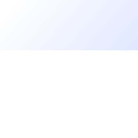
Allons plus loin
rs
Blog
Baromètre des salaires tech
Open Source
Gestion des données
 IT
Helpdesk