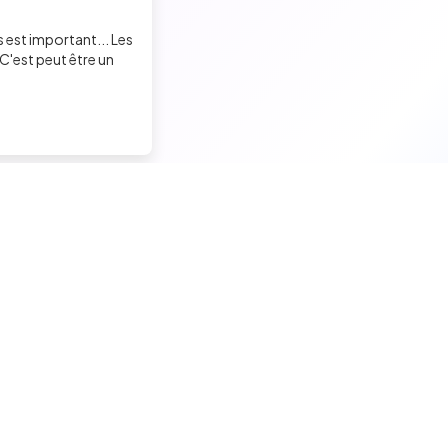
s est important... Les
C'est peut être un
Trouver un job tech
Recruter un tech
Candidats seniors
Contacter des développeu
Candidats experimentés
Poster des offres d'emploi
Candidats juniors
Créer ma page entreprise
Offres d'emploi pour techs
Tester mes développeurs
Tests techniques, QCM et quiz
Formations pour recruteurs