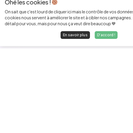
Ohé les cookies !
On sait que c'est lourd de cliquer ici mais le contrôle de vos donnée
cookies nous servent à améliorer le site et à cibler nos campagnes. 
détail pour vous, mais pour nous ça veut dire beaucoup 💙
En savoir plus
D'accord !
Les développeurs heureux au travail.
hello@welovedevs.com
+33 175850252