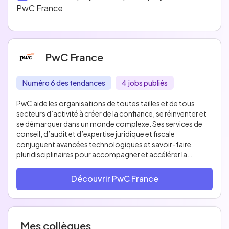
PwC France
PwC France
Numéro 6 des tendances
4 jobs publiés
PwC aide les organisations de toutes tailles et de tous
secteurs d’activité à créer de la confiance, se réinventer et
se démarquer dans un monde complexe. Ses services de
conseil, d’audit et d’expertise juridique et fiscale
conjuguent avancées technologiques et savoir-faire
pluridisciplinaires pour accompagner et accélérer la
transformation durable des entreprises.
Découvrir PwC France
PwC compte 7 000 collaborateurs en France et au
Maghreb, au sein d’un réseau de plus de 364 000
personnes dans 136 pays.
Mes collègues