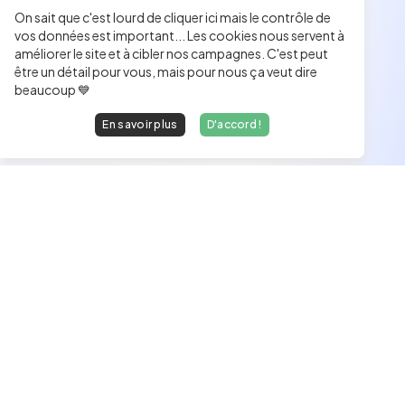
On sait que c'est lourd de cliquer ici mais le contrôle de
vos données est important... Les cookies nous servent à
améliorer le site et à cibler nos campagnes. C'est peut
être un détail pour vous, mais pour nous ça veut dire
beaucoup 💙
En savoir plus
D'accord !
Les développeurs heureux au travail.
hello@welovedevs.com
+33 175850252