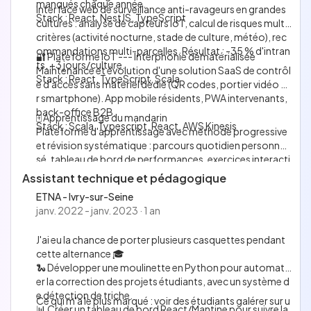
manqués chaque année.
Interface web de surveillance anti-ravageurs en grandes
Stack : React, NestJS, TypeScript
cultures : analyse de capteurs IoT, calcul de risques multi
critères (activité nocturne, stade de culture, météo), rec
ommandations multi-parcelles. Résultat : -35 % d'intran
🔐 Plateforme IoT --- Interphonie dématérialisée
ts, +3 jours/culture.
Maintenance et évolution d'une solution SaaS de contrôl
Stack : React, TypeScript, Scala
e d'accès sans matériel dédié (QR codes, portier vidéo su
r smartphone). App mobile résidents, PWA intervenants,
back-office B2B.
🀄 Apprentissage du mandarin
Stack : Scala, Typescript, React, AWS Kinesis
Plateforme d'apprentissage avec méthode progressive
et révision systématique : parcours quotidien personnali
sé, tableau de bord de performances, exercices interacti
fs (écriture, écoute, prononciation). Intégration IBM Wat
Assistant technique et pédagogique
son Speech-to-Text pour l'évaluation de la prononciati
ETNA - Ivry-sur-Seine
on.
janv. 2022 - janv. 2023 · 1 an
Stack : Typescript, React, Adonis.js
J'ai eu la chance de porter plusieurs casquettes pendant
cette alternance 🎓
🐍 Développer une moulinette en Python pour automatis
er la correction des projets étudiants, avec un système d
e détection de triche.
Ce qui m'a le plus marqué : voir des étudiants galérer sur u
📊 Créer un tableau de bord React/Mantine pour suivre la