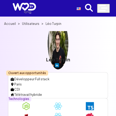
>
>
Accueil
Utilisateurs
Léo Turpin
Léo Turpin
Ouvert aux opportunités
Développeur Full stack
Paris
CDI
Télétravail hybride
Technologies