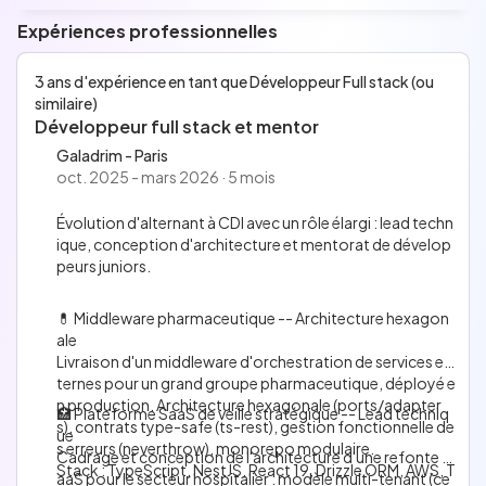
Langues
Expériences professionnelles
Français
Anglais
Aucune information n'a été renseignée pour
3 ans d'expérience en tant que Développeur Full stack (ou
similaire)
cette section.
Développeur full stack et mentor
Galadrim - Paris
oct. 2025 - mars 2026 · 5 mois
Évolution d'alternant à CDI avec un rôle élargi : lead techn
ique, conception d'architecture et mentorat de dévelop
peurs juniors.
💊 Middleware pharmaceutique -- Architecture hexagon
ale
Livraison d'un middleware d'orchestration de services ex
ternes pour un grand groupe pharmaceutique, déployé e
n production. Architecture hexagonale (ports/adapter
🏥 Plateforme SaaS de veille stratégique -- Lead techniq
s), contrats type-safe (ts-rest), gestion fonctionnelle de
ue
s erreurs (neverthrow), monorepo modulaire.
Cadrage et conception de l'architecture d'une refonte S
Stack : TypeScript, NestJS, React 19, Drizzle ORM, AWS, T
aaS pour le secteur hospitalier : modèle multi-tenant (ce