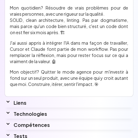
Mon quotidien ? Résoudre de vrais problèmes pour de
vraies personnes, avec une rigueur sur la qualité.
SOLID, clean architecture, linting. Pas par dogmatisme,
mais parce qu'un code bien structuré, c'est un code dont
on est fier six mois après. 🏗️
J'ai aussi appris à intégrer l'IA dans ma façon de travailler,
Cursor et Claude font partie de mon workflow. Pas pour
remplacer la réflexion, mais pour rester focus sur ce qui a
vraiment de la valeur. 🤖
Mon objectif ? Quitter le mode agence pour m'investir à
fond sur un seul produit, avec une équipe qui y croit autant
que moi. Construire, itérer, sentir l'impact. 🎯
Liens
Linkedin
Technologies
www.linkedin.com/in/leo-turpin/
Compétences
Interessé par
java, kotlin
Tests