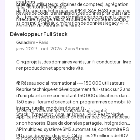
erraform
ntaines d'utilisateurs, dizaines de comptes), agrégation
🧑‍💻 Mentorat technique
de 10+ sources hétérogènes (PMSI, SAE, HAS), recherche
Revues de code, transmission des bonnes pratiques (arc
full-text sur des dizaines de milliers de documents, permi
hitecture, typage, tests) et suivi de la montée en compét
ssions multi-niveaux, migration de données legacy PHP,
ences des développeurs juniors.
conformité RGPD.
Développeur Full Stack
Stack : Vue.js, ASP.NET Core, MySQL, Elasticsearch
Galadrim - Paris
janv. 2023 - oct. 2025 · 2 ans 9 mois
Cinq projets, des domaines variés, un fil conducteur : livre
r en production et apprendre vite.
🌍 Réseau social international --- 150 000 utilisateurs
Reprise technique et développement full-stack sur 2 ans
d'une plateforme connectant 150 000 utilisateurs dans
130 pays : forum d'orientation, programmes de mobilité
interculturelle, modules éducatifs.
🐰 Gestion des rendez-vous manqués (santé)
Stack : Typescript, Angular, Drupal, PHP, React Native
Application web de réduction des rendez-vous médicau
x non honorés. Base de données partagée, intégrations
API multiples, système SMS automatisé, conformité RG
PD pour données de santé. Cible : les 28 millions de RDV
🌱 Monitoring agricole connecté