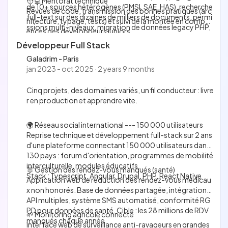
🧑‍💻 Mentorat technique
de 10+ sources hétérogènes (PMSI, SAE, HAS), recherche
Revues de code, transmission des bonnes pratiques (arc
full-text sur des dizaines de milliers de documents, permi
hitecture, typage, tests) et suivi de la montée en compét
ssions multi-niveaux, migration de données legacy PHP,
ences des développeurs juniors.
conformité RGPD.
Développeur Full Stack
Stack : Vue.js, ASP.NET Core, MySQL, Elasticsearch
Galadrim - Paris
jan 2023 - oct 2025 · 2 years 9 months
Cinq projets, des domaines variés, un fil conducteur : livre
r en production et apprendre vite.
🌍 Réseau social international --- 150 000 utilisateurs
Reprise technique et développement full-stack sur 2 ans
d'une plateforme connectant 150 000 utilisateurs dans
130 pays : forum d'orientation, programmes de mobilité
interculturelle, modules éducatifs.
🐰 Gestion des rendez-vous manqués (santé)
Stack : Typescript, Angular, Drupal, PHP, React Native
Application web de réduction des rendez-vous médicau
x non honorés. Base de données partagée, intégrations
API multiples, système SMS automatisé, conformité RG
PD pour données de santé. Cible : les 28 millions de RDV
🌱 Monitoring agricole connecté
manqués chaque année.
Interface web de surveillance anti-ravageurs en grandes