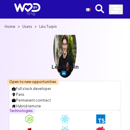
>
>
Home
Users
Léo Turpin
Léo Turpin
Open to new opportunities
Full stack developer
Paris
Permanent contract
Hybrid remote
Technologies