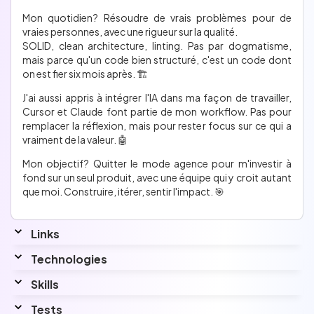
Mon quotidien ? Résoudre de vrais problèmes pour de
vraies personnes, avec une rigueur sur la qualité.
SOLID, clean architecture, linting. Pas par dogmatisme,
mais parce qu'un code bien structuré, c'est un code dont
on est fier six mois après. 🏗️
J'ai aussi appris à intégrer l'IA dans ma façon de travailler,
Cursor et Claude font partie de mon workflow. Pas pour
remplacer la réflexion, mais pour rester focus sur ce qui a
vraiment de la valeur. 🤖
Mon objectif ? Quitter le mode agence pour m'investir à
fond sur un seul produit, avec une équipe qui y croit autant
que moi. Construire, itérer, sentir l'impact. 🎯
Links
Linkedin
Technologies
www.linkedin.com/in/leo-turpin/
Skills
Interested by...
java, kotlin
Tests