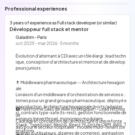
Languages
Professional experiences
French
English
No information has been entered for this section.
3 years of experience as Full stack developer (or similar)
Développeur full stack et mentor
Galadrim - Paris
oct 2025 - mar 2026 · 5 months
Évolution d'alternant à CDI avec un rôle élargi : lead techn
ique, conception d'architecture et mentorat de dévelop
peurs juniors.
💊 Middleware pharmaceutique -- Architecture hexagon
ale
Livraison d'un middleware d'orchestration de services ex
ternes pour un grand groupe pharmaceutique, déployé e
n production. Architecture hexagonale (ports/adapter
🏥 Plateforme SaaS de veille stratégique -- Lead techniq
s), contrats type-safe (ts-rest), gestion fonctionnelle de
ue
s erreurs (neverthrow), monorepo modulaire.
Cadrage et conception de l'architecture d'une refonte S
Stack : TypeScript, NestJS, React 19, Drizzle ORM, AWS, T
aaS pour le secteur hospitalier : modèle multi-tenant (ce
erraform
ntaines d'utilisateurs, dizaines de comptes), agrégation