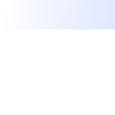
Les développeurs heureux au travail.
hello@welovedevs.com
+33 175850252