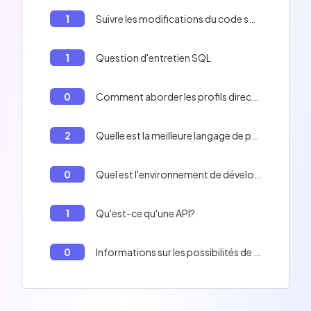
1
Suivre les modifications du code source et faciliter la collaboration entre développeurs
1
Question d'entretien SQL
0
Comment aborder les profils directement sur les sites spécialisés (WeLoveDevs, Linkedin, Apec...)
2
Quelle est la meilleure langage de programmation ?
0
Quel est l'environnement de développement préféré des développeurs?
1
Qu'est-ce qu'une API?
0
Informations sur les possibilités de télétravail