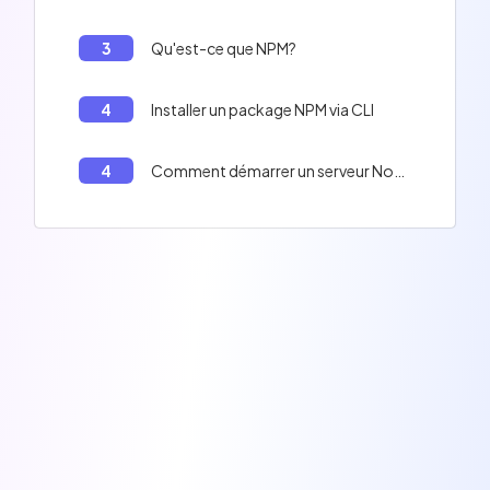
3
Qu'est-ce que NPM?
4
Installer un package NPM via CLI
4
Comment démarrer un serveur NodeJS