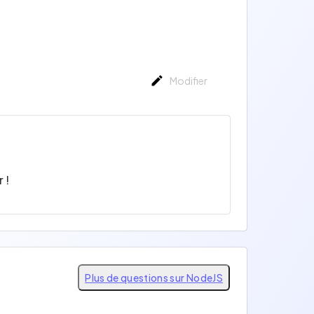
Modifier
 !
Plus de questions sur NodeJS