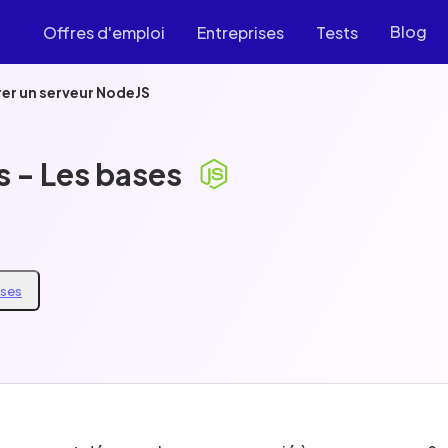
Blog
Offres d'emploi
Entreprises
Tests
r un serveur NodeJS
s - Les bases
ases