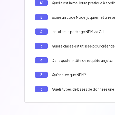
16
Quelle est la meilleure pratique à app
5
Écrire un code Node.js qui émet un év
4
Installer un package NPM via CLI
3
Quelle classe est utilisée pour créer
4
Dans quel en-tête de requête un jeton
3
Qu'est-ce que NPM?
3
Quels types de bases de données une 