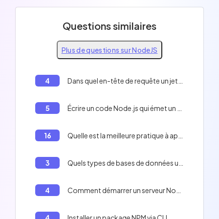
Questions similaires
Plus de questions sur NodeJS
4
Dans quel en-tête de requête un jeton est-il généralement envoyé?
5
Écrire un code Node.js qui émet un événement et le loggue dans la console.
16
Quelle est la meilleure pratique à appliquer dans votre code pour améliorer les performances de votre application?
3
Quels types de bases de données une application node.js peut-elle accéder?
4
Comment démarrer un serveur NodeJS
4
Installer un package NPM via CLI