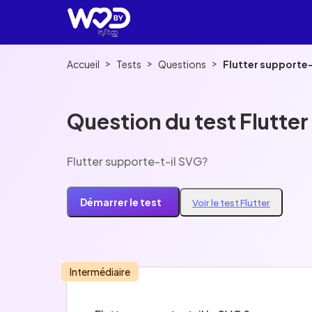
>
>
>
Accueil
Tests
Questions
Flutter supporte-
Question du test Flutter
Flutter supporte-t-il SVG?
Démarrer le test
Voir le test Flutter
Intermédiaire