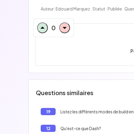
Auteur: Edouard Marquez
Statut : Publiée
Ques
0
P
Questions similaires
19
Listez les différents modes de build en
12
Qu'est-ce que Dash?