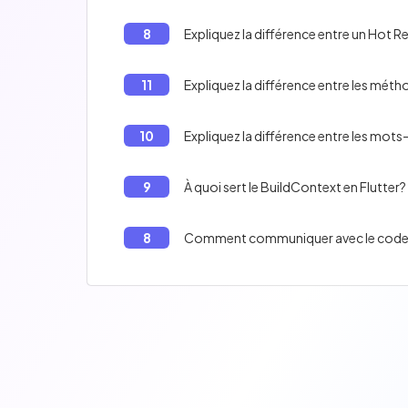
8
Expliquez la différence entre un Hot Re
11
Expliquez la différence entre les métho
10
Expliquez la différence entre les mots-c
9
À quoi sert le BuildContext en Flutter?
8
Comment communiquer avec le code A