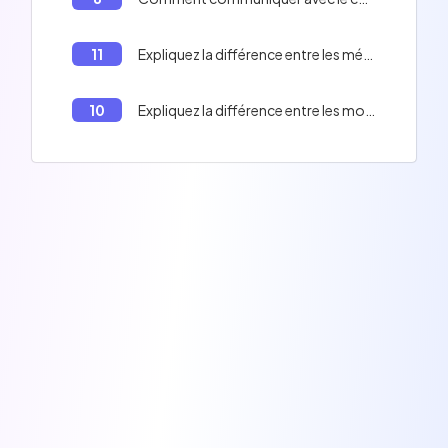
11
Expliquez la différence entre les méthodes `main` et `runApp` en Flutter.
10
Expliquez la différence entre les mots-clés *final* et *const* en Flutter.