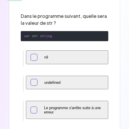
Dans le programme suivant, quelle sera
la valeur de str ?
var
 str 
string
nil
undefined
Le programme s'arrête suite à une
erreur