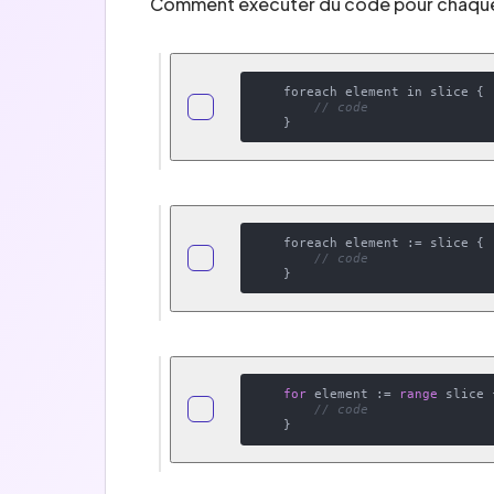
Comment exécuter du code pour chaque 
    foreach element in slice {

// code
    foreach element := slice {

// code
for
 element := 
range
 slice {
// code