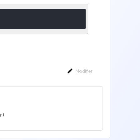
Modifier
 !