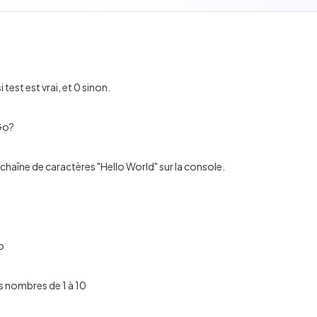
test est vrai, et 0 sinon.
 Go?
chaîne de caractères "Hello World" sur la console.
o
s nombres de 1 à 10