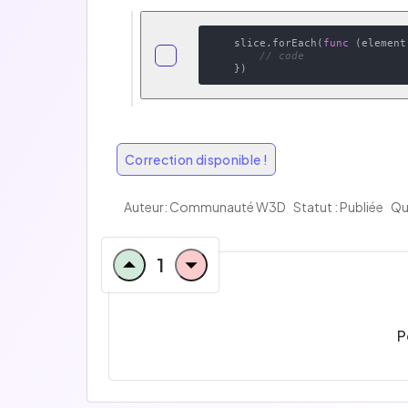
    slice.forEach(
func
(element
// code
Correction disponible !
Auteur: Communauté W3D
Statut : Publiée
Qu
1
P