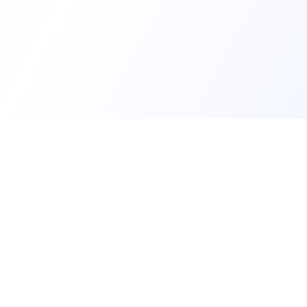
Trouv
Créer m
Offres 
Les développeurs heureux au travail.
Tests t
Rejoin
hello@welovedevs.com