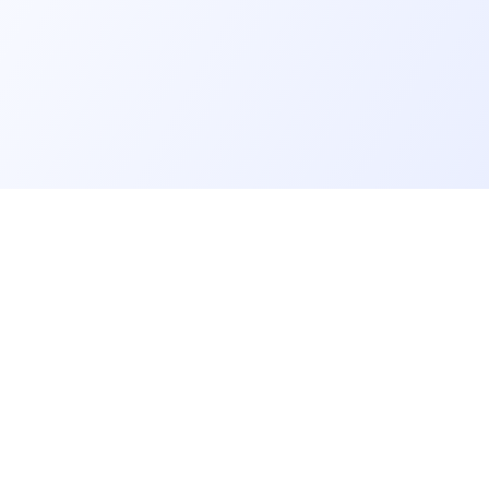
er un job tech
Recruter un tech
on profil candidat·es
Contacter des développeurs
d'emploi pour techs
Poster des offres d'emploi
echniques, QCM et quizz
Créer ma page entreprise
dre notre communauté
Tester mes développeurs