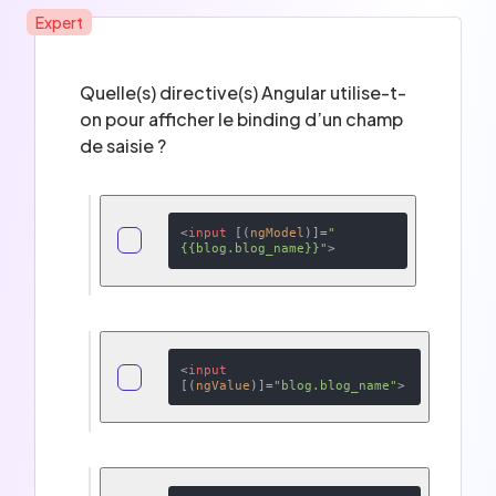
Expert
Quelle(s) directive(s) Angular utilise-t-
on pour afficher le binding d’un champ
de saisie ?
<
input
 [(
ngModel
)]=
"
{{blog.blog_name}}"
>
<
input
[(
ngValue
)]=
"blog.blog_name"
>