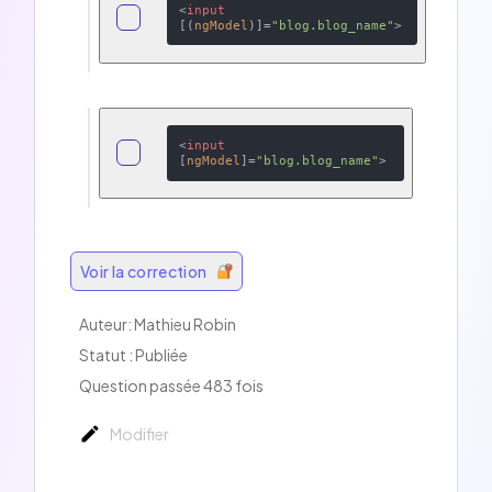
<
input
[(
ngModel
)]=
"blog.blog_name"
>
<
input
[
ngModel
]=
"blog.blog_name"
>
Voir la correction
Auteur: Mathieu Robin
Statut : Publiée
Question passée 483 fois
Modifier