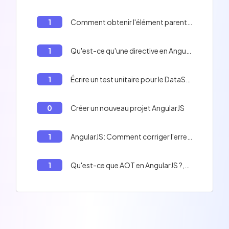
1
Comment obtenir l'élément parent d'un élément enfant en AngularJS
1
Qu'est-ce qu'une directive en AngularJS?
1
Écrire un test unitaire pour le DataService en AngularJS
0
Créer un nouveau projet AngularJS
1
AngularJS: Comment corriger l'erreur 'Cannot assign to 'bar' because it is a constant or a read-only property.'
1
Qu'est-ce que AOT en AngularJS ?,AOT est préférable à JIT pour la production ;