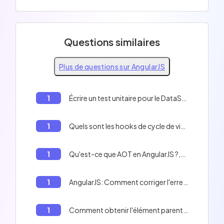
Questions similaires
Plus de questions sur AngularJS
1
Écrire un test unitaire pour le DataService en AngularJS
1
Quels sont les hooks de cycle de vie en AngularJS?
1
Qu'est-ce que AOT en AngularJS ?,AOT est préférable à JIT pour la production ;
1
AngularJS: Comment corriger l'erreur 'Cannot assign to 'bar' because it is a constant or a read-only property.'
1
Comment obtenir l'élément parent d'un élément enfant en AngularJS