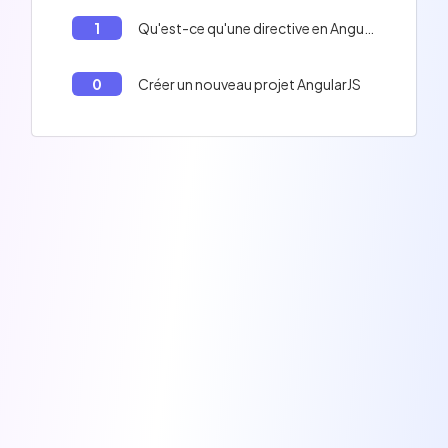
1
Qu'est-ce qu'une directive en AngularJS?
0
Créer un nouveau projet AngularJS