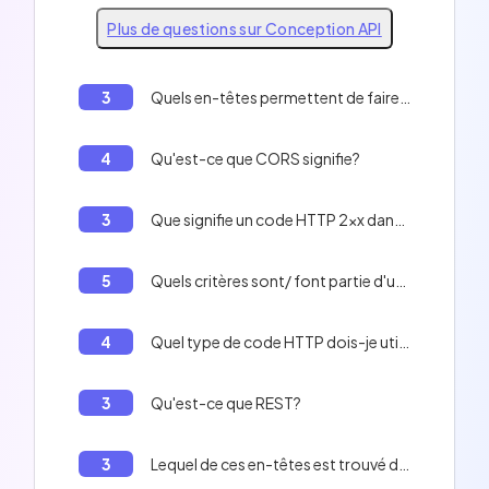
Plus de questions sur Conception API
3
Quels en-têtes permettent de faire du CORS?
4
Qu'est-ce que CORS signifie?
3
Que signifie un code HTTP 2xx dans une réponse API?
5
Quels critères sont/ font partie d'une API REST?
4
Quel type de code HTTP dois-je utiliser pour indiquer une redirection?
3
Qu'est-ce que REST?
3
Lequel de ces en-têtes est trouvé dans une réponse API mais pas dans une requête client?