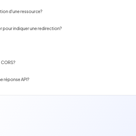
tion d'une ressource?
r pour indiquer une redirection?
du CORS?
ne réponse API?