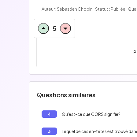
Auteur: Sébastien Chopin
Statut : Publiée
Ques
5
P
Questions similaires
4
Qu'est-ce que CORS signifie?
3
Lequel de ces en-têtes est trouvé dan