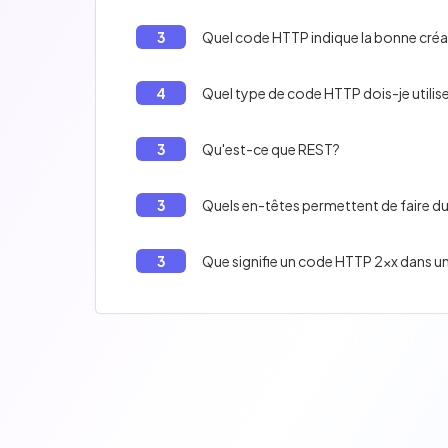
3
Quel code HTTP indique la bonne créa
4
Quel type de code HTTP dois-je utilise
3
Qu'est-ce que REST?
3
Quels en-têtes permettent de faire 
3
Que signifie un code HTTP 2xx dans u