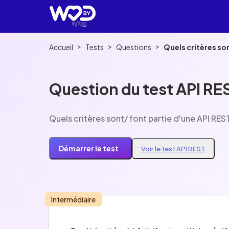
>
>
>
Accueil
Tests
Questions
Quels critères so
Question du test API RE
Quels critères sont/ font partie d'une API RES
Démarrer le test
Voir le test API REST
Intermédiaire