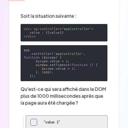
Soit la situation suivante :
<
div
ng-controller
=
"appController"
>
</
div
>
app

   .controller(
'appController'
, 
function
 (
$scope
) 
{

      $scope.value = 
1
;

window
.setTimeout(
function
 (
) 
{

         $scope.value = 
2
;

      }, 
1000
);

Qu'est-ce qui sera affiché dans le DOM
plus de 1000 millisecondes après que
la page aura été chargée ?
"value: 1"