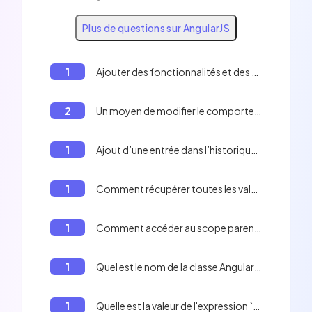
Plus de questions sur AngularJS
1
Ajouter des fonctionnalités et des données au $scope
2
Un moyen de modifier le comportement natif d’un service
1
Ajout d’une entrée dans l’historique du navigateur
1
Comment récupérer toutes les valeurs d'un tableau en AngularJS
1
Comment accéder au scope parent en AngularJS
1
Quel est le nom de la classe AngularJS utilisée pour créer un service singleton?
1
Quelle est la valeur de l'expression `promise.then(null, function() {})` si `promise` est rejetée avec une erreur?