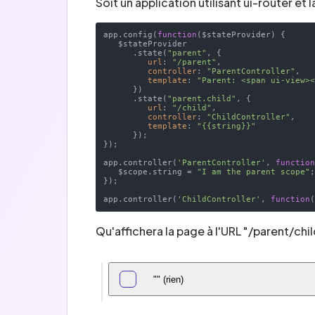
Soit un application utilisant ui-router et l
app.config(
function
(
$stateProvider
) 
{

   $stateProvider

      .state(
"parent"
, {

url
: 
"/parent"
,

controller
: 
"ParentController"
,

template
: 
"Parent: <span ui-view>
      })

      .state(
"parent.child"
, {

url
: 
"/child"
,

controller
: 
"ChildController"
,

template
: 
"{{string}}"
      });

});

app.controller(
'ParentController'
, 
functio
   $scope.string = 
"I am the parent scope"
;
});

app.controller(
'ChildController'
, 
function
Qu'affichera la page à l'URL "/parent/chil
"" (rien)