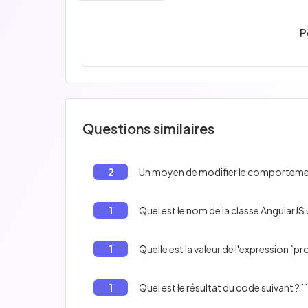
P
Questions similaires
2
Un moyen de modifier le comportement
1
Quel est le nom de la classe AngularJS 
1
Quelle est la valeur de l'expression `pr
1