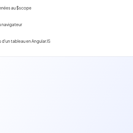
onnées au $scope
u navigateur
 d'un tableau en AngularJS