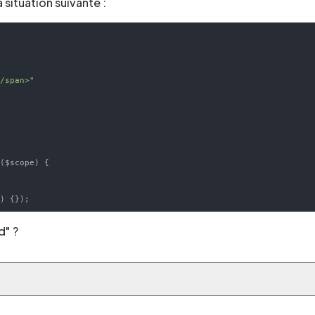
a situation suivante :
</span>"
n
(
$scope
) 
{



(
) 
d" ?