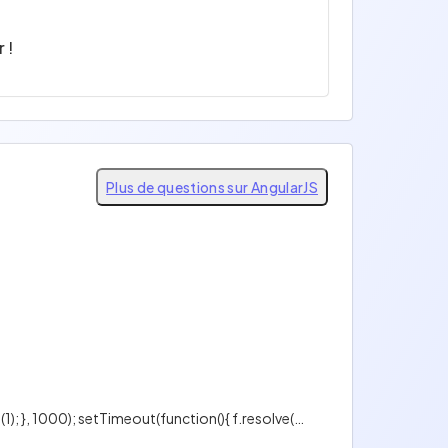
 !
Plus de questions sur AngularJS
Quel est le résultat du code suivant ? ``` var g = $q.defer(); var f = $q.defer(); setTimeout(function(){ g.resolve(1); }, 1000); setTimeout(function(){ f.resolve(2); }, 2000); console.log(g.then(function(x){ return f.then(function(y){ return x + y; }); })); ```