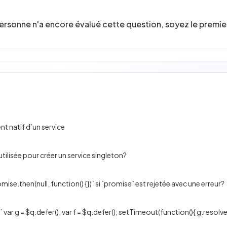
ersonne n'a encore évalué cette question, soyez le premier
 natif d’un service
utilisée pour créer un service singleton?
omise.then(null, function() {})` si `promise` est rejetée avec une erreur?