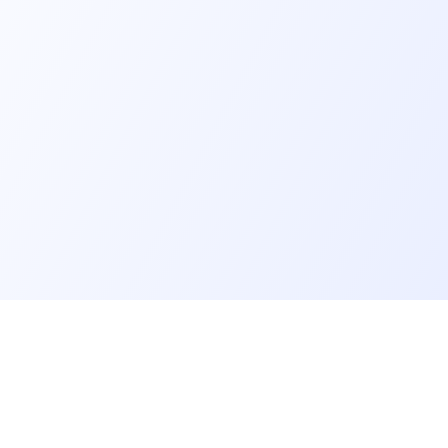
er un job tech
Recruter un tech
on profil candidat·es
Contacter des développeurs