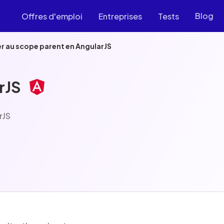
Blog
Offres d'emploi
Entreprises
Tests
au scope parent en AngularJS
rJS
rJS