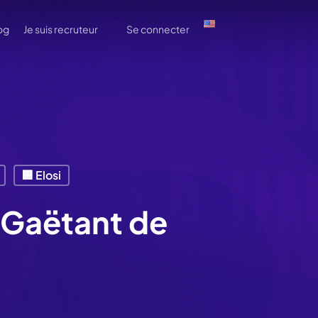
og
Je suis recruteur
Se connecter
🏢 Elosi
Gaëtant de
2