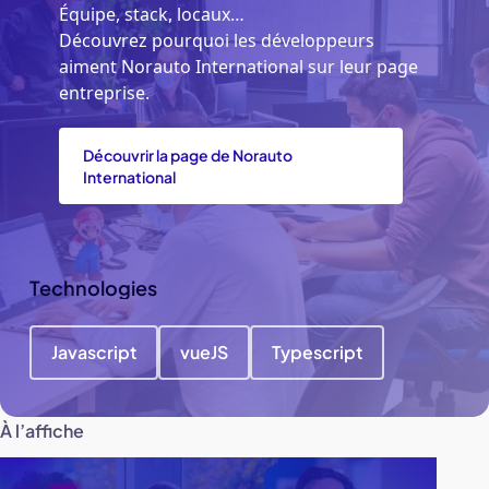
Équipe, stack, locaux…
Découvrez pourquoi les développeurs
aiment Norauto International sur leur page
entreprise.
Découvrir la page de Norauto
International
Technologies
Javascript
vueJS
Typescript
À l’affiche