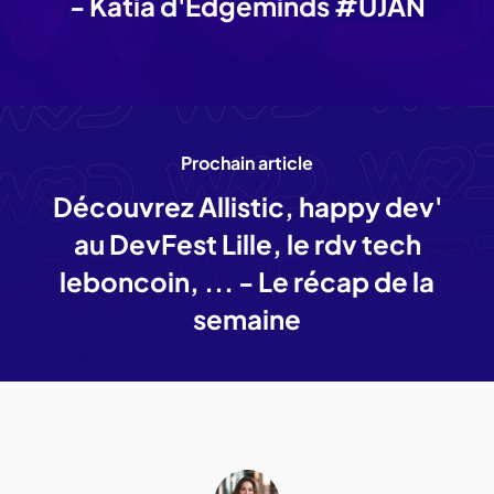
- Katia d'Edgeminds #UJAN
Prochain article
Découvrez Allistic, happy dev'
au DevFest Lille, le rdv tech
leboncoin, ... - Le récap de la
semaine