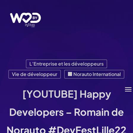
Passer
au
contenu
principal
L’Entreprise et les développeurs
Vie de développeur
🏢 Norauto International
Me
[YOUTUBE] Happy
Developers – Romain de
Norauto #DevFestLille22