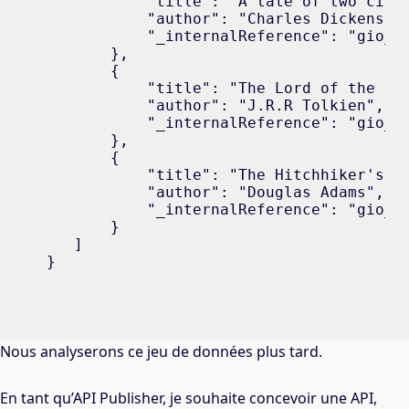
           "title": "A tale of two citie
           "author": "Charles Dickens",

           "_internalReference": "gio_b1
       },

       {

           "title": "The Lord of the Rin
           "author": "J.R.R Tolkien",

           "_internalReference": "gio_b2
       },

       {

           "title": "The Hitchhiker's Gu
           "author": "Douglas Adams",

           "_internalReference": "gio_b3
       }

   ]

}
Nous analyserons ce jeu de données plus tard.
En tant qu’API Publisher, je souhaite concevoir une API,