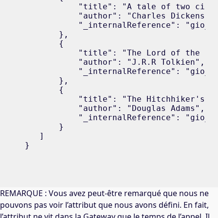
           "title": "A tale of two citie
           "author": "Charles Dickens",

           "_internalReference": "gio_b1
       },

       {

           "title": "The Lord of the Rin
           "author": "J.R.R Tolkien",

           "_internalReference": "gio_b2
       },

       {

           "title": "The Hitchhiker's Gu
           "author": "Douglas Adams",

           "_internalReference": "gio_b3
       }

   ]

}
REMARQUE : Vous avez peut-être remarqué que nous ne
pouvons pas voir l’attribut que nous avons défini. En fait,
l’attribut ne vit dans la Gateway que le temps de l’appel. Il