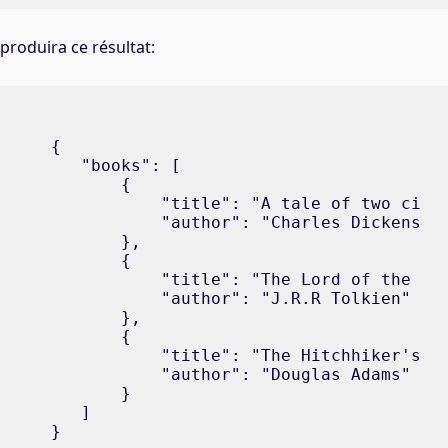
produira ce résultat:
{

   "books": [

       {

           "title": "A tale of two citie
           "author": "Charles Dickens"

       },

       {

           "title": "The Lord of the Rin
           "author": "J.R.R Tolkien"

       },

       {

           "title": "The Hitchhiker's Gu
           "author": "Douglas Adams"

       }

   ]

}