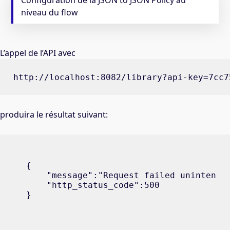
Configuration de la JSON to JSON Policy au
niveau du flow
L’appel de l’API avec
http://localhost:8082/library?api-key=7cc7
produira le résultat suivant:
{

    "message":"Request failed unintentio
    "http_status_code":500

}