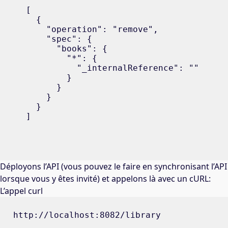
[

  {

    "operation": "remove",

    "spec": {

      "books": {

        "*": {

          "_internalReference": ""

        }

      }

    }

  }

]
Déployons l’API (vous pouvez le faire en synchronisant l’API
lorsque vous y êtes invité) et appelons là avec un cURL:
L’appel curl
http://localhost:8082/library