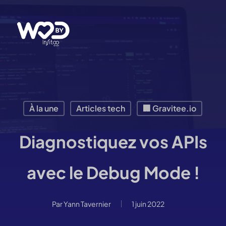
Passer
au
contenu
principal
À la une
Articles tech
🏢 Gravitee.io
Diagnostiquez vos APIs
avec le Debug Mode !
Par
Yann Tavernier
1 juin 2022