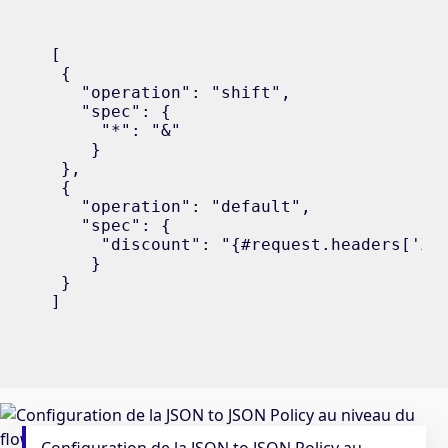
[

 {

   "operation": "shift",

   "spec": {

     "*": "&"

    }

 },

 {

   "operation": "default",

   "spec": {

     "discount": "{#request.headers['X-L
    }

 }

]