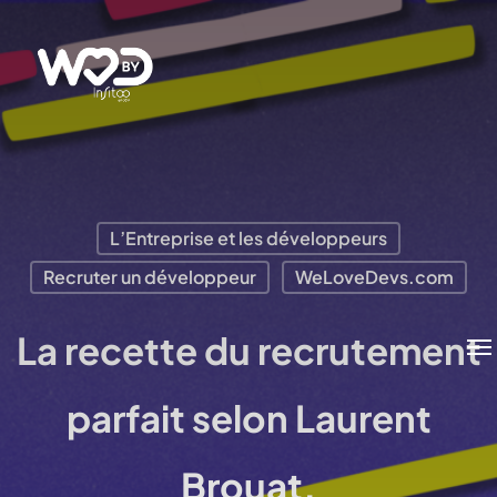
Passer
au
contenu
principal
L’Entreprise et les développeurs
Recruter un développeur
WeLoveDevs.com
Me
La recette du recrutement
parfait selon Laurent
Brouat.