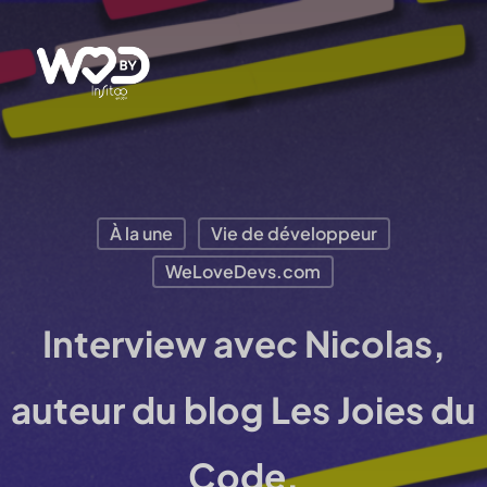
Passer
au
contenu
principal
À la une
Vie de développeur
WeLoveDevs.com
Interview avec Nicolas,
auteur du blog Les Joies du
Code.
Me