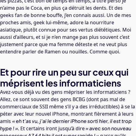
les pizzas, c’est bon de temps en temps, à titre perso je
n’aime pas le Coca, en plus ça détruit les dents. Et des
geeks fan de bonne bouffe, j’en connais aussi. Un de mes
proches amis, geek lui-même, adore la nourriture
asiatique, plutôt connue pour ses vertus diététiques. Moi
aussi d’ailleurs, et si je n’en mange pas plus souvent c’est
justement parce que ma femme déteste et ne veut plus
entendre parler de Ramen ou nouilles. Comme quoi.
Et pour rire un peu sur ceux qui
méprisent les informaticiens
Avez-vous déjà vu des gens mépriser les informaticiens ?
Allez, ce sont souvent des gens BCBG (dont pas mal de
commerciaux de SSII même s’il y a des irréductibles) à se la
péter avec leur nouvel iPhone, montrant fièrement à leurs
amis
« eh t’as vu, j’ai le dernier iPhone sorti hier, il est trop
hype ! »
. Et certains iront jusqu’à dire
« avec son nouveau
processeur A7 64 bits il est super rapide ! »
parce qu’ils