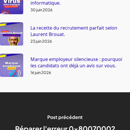
informatique.
30 juin 2026
La recette du recrutement parfait selon
Laurent Brouat.
23 juin 2026
Marque employeur silencieuse : pourquoi
les candidats ont déjà un avis sur vous.
16 juin 2026
Post précédent
Réparer l'erreur 0x80070002