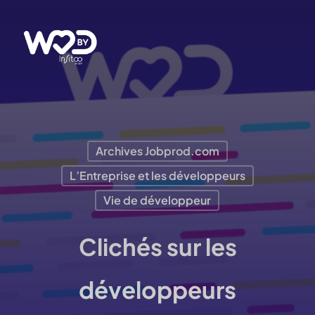
Passer
au
contenu
principal
Archives Jobprod.com
L’Entreprise et les développeurs
Vie de développeur
Clichés sur les
développeurs