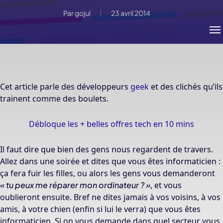
Par
gojul
23 avril 2014
Me
Cet article parle des développeurs
geek
et des clichés qu’ils
trainent comme des boulets.
Débloque les + belles offres tech en 10 mins
Il faut dire que bien des gens nous regardent de travers.
Allez dans une soirée et dites que vous êtes informaticien :
ça fera fuir les filles, ou alors les gens vous demanderont
« tu peux me réparer mon ordinateur ? »
, et vous
oublieront ensuite. Bref ne dites jamais à vos voisins, à vos
amis, à votre chien (enfin si lui le verra) que vous êtes
informaticien. Si on vous demande dans quel secteur vous