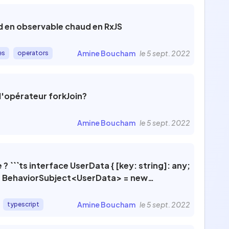
 en observable chaud en RxJS
Amine Boucham
le 5 sept. 2022
es
operators
 l'opérateur forkJoin?
Amine Boucham
le 5 sept. 2022
 any;
Amine Boucham
le 5 sept. 2022
typescript