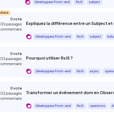
Développeur Front-end
RxJS
subject
diaire
0 vote
Expliquez la différence entre un Subject et
135 passages
commentaire
Développeur Front-end
RxJS
subject
beha
0 vote
Pourquoi utiliser RxJS ?
133 passages
commentaire
Développeur Front-end
RxJS
async
opera
0 vote
Transformer un événement dom en Obser
132 passages
commentaire
Développeur Front-end
RxJS
operators
d