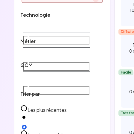
D
1 
Technologie
E
Difficile
Tec
Métier
0 
Mét
QCM
Facile
QC
0 
Trier par
Les plus récentes
Très fac
0 