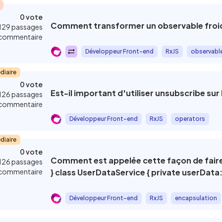
0 vote
Comment transformer un observable froid
129 passages
commentaire
Développeur Front-end
RxJS
observabl
diaire
0 vote
Est-il important d'utiliser unsubscribe sur
126 passages
commentaire
Développeur Front-end
RxJS
operators
diaire
0 vote
Comment est appelée cette façon de faire ? ```ts interface UserData { [key: string]:
126 passages
commentaire
} class UserDataService { private userData: BehaviorSubject<UserData> = new
BehaviorSubject({}); private userData$: Observable<UserData> =
this.userData.asObservable(); public setUserData(userData: UserData) {
Développeur Front-end
RxJS
encapsulation
this.userData.next(userData); } public getUserData(): Observable<UserData> { return
this.userData$; } public getUserDataByKey(key: string) { return