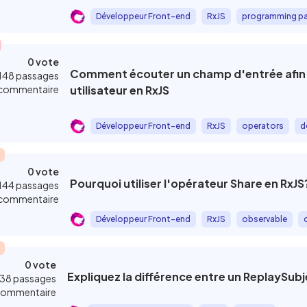
Développeur Front-end
RxJS
programming p
0 vote
Comment écouter un champ d'entrée afin 
148 passages
commentaire
utilisateur en RxJS
Développeur Front-end
RxJS
operators
d
0 vote
Pourquoi utiliser l'opérateur Share en RxJS
144 passages
commentaire
Développeur Front-end
RxJS
observable
0 vote
Expliquez la différence entre un ReplaySubj
138 passages
commentaire