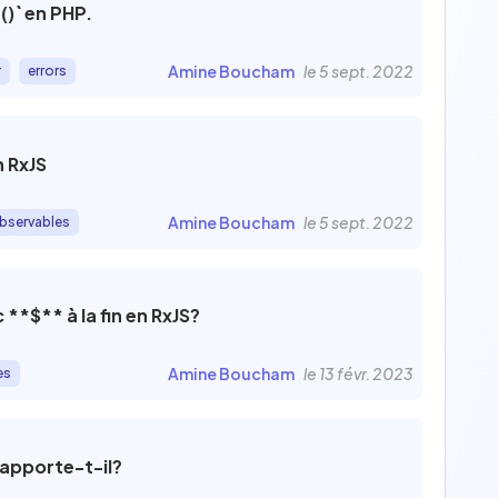
)` en PHP.
9
1
Amine Boucham
le 5 sept. 2022
r
errors
Filtrer par
 RxJS
Publiées
22
Non publiées
6
Amine Boucham
le 5 sept. 2022
bservables
En cours de validation
0
s
**$** à la fin en RxJS?
Amine Boucham
le 13 févr. 2023
es
ire
apporte-t-il?
Annuler