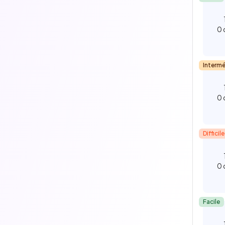
0 
Intermé
0 
Difficile
0 
Facile