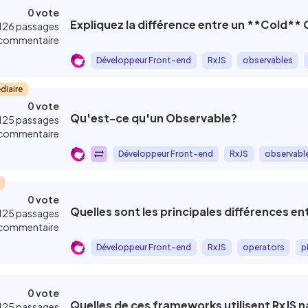
0 vote
Expliquez la différence entre un **Cold**
126 passages
commentaire
Développeur Front-end
RxJS
observables
diaire
0 vote
Qu'est-ce qu'un Observable?
125 passages
commentaire
Développeur Front-end
RxJS
observabl
0 vote
Quelles sont les principales différences ent
125 passages
commentaire
Développeur Front-end
RxJS
operators
p
0 vote
Quelles de ces frameworks utilisent RxJS 
125 passages