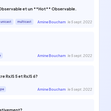
this.userData$.pipe(map((userData) => userData[key])); } } ```
 Observable et un **Hot** Observable.
Amine Boucham
le 5 sept. 2022
unicast
multicast
Amine Boucham
le 5 sept. 2022
e
re RxJS 5 et RxJS 6?
Amine Boucham
le 5 sept. 2022
ipe
nativement?