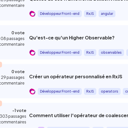
commentaire
Développeur Front-end
RxJS
angular
0 vote
Qu'est-ce qu'un Higher Observable?
108 passages
commentaire
Développeur Front-end
RxJS
observables
0 vote
Créer un opérateur personnalisé en RxJS
29 passages
commentaire
Développeur Front-end
RxJS
operators
c
-1 vote
Comment utiliser l'opérateur de coalescen
303 passages
commentaires