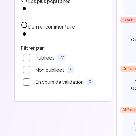
Les plus populaires
Expert
Dernier commentaire
0 
Filtrer par
Publiées
22
Difficile
Non publiées
6
En cours de validation
0
0 
Difficile
1 