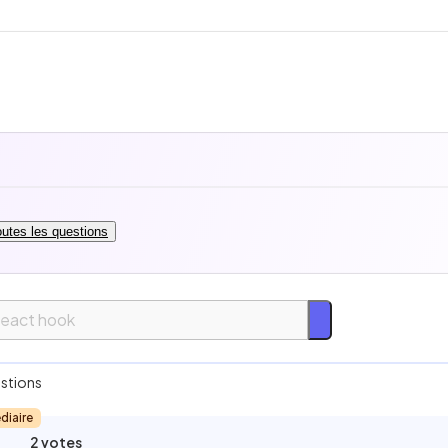
toutes les questions
acile
stions
diaire
ntermédiaire
2 votes