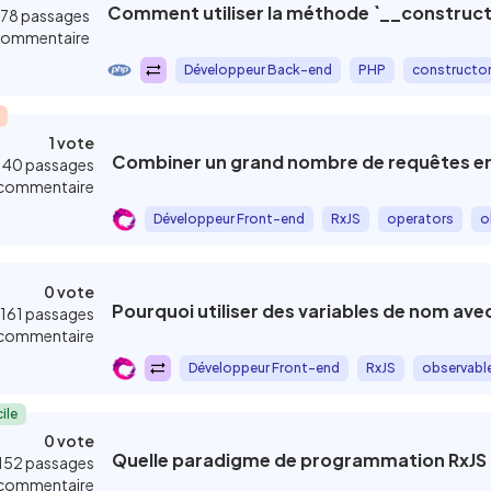
Comment utiliser la méthode `__construct(
ifficile
178 passages
commentaire
xpert
Développeur Back-end
PHP
constructo
hnologie
Trier par
1 vote
Combiner un grand nombre de requêtes en
140 passages
commentaire
Les plus récentes
ier
Développeur Front-end
RxJS
operators
o
Les plus populaire
0 vote
M
Pourquoi utiliser des variables de nom avec 
161 passages
commentaire
Développeur Front-end
RxJS
observabl
Dernier commenta
ile
0 vote
Quelle paradigme de programmation RxJS 
152 passages
commentaire