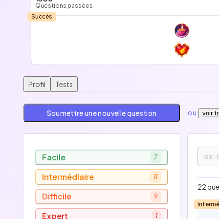
Questions passées
Succès
Profil
Tests
ou
Soumettre une nouvelle question
voir 
Facile
7
Intermédiaire
11
F
22 que
Difficile
9
Intermé
I
Expert
1