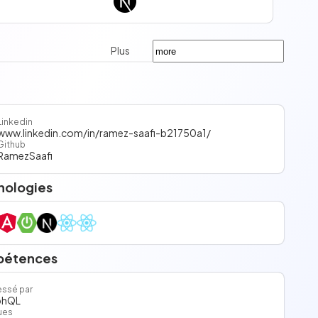
Plus
Linkedin
www.linkedin.com/in/ramez-saafi-b21750a1/
Github
RamezSaafi
nologies
étences
essé par
phQL
ues