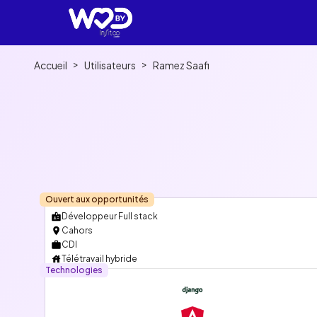
>
>
Accueil
Utilisateurs
Ramez Saafi
Ouvert aux opportunités
Développeur Full stack
Cahors
CDI
Télétravail hybride
Technologies