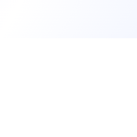
Trouv
Créer m
Offres 
Les développeurs heureux au travail.
Tests t
Rejoin
hello@welovedevs.com
+33 175850252
Formati