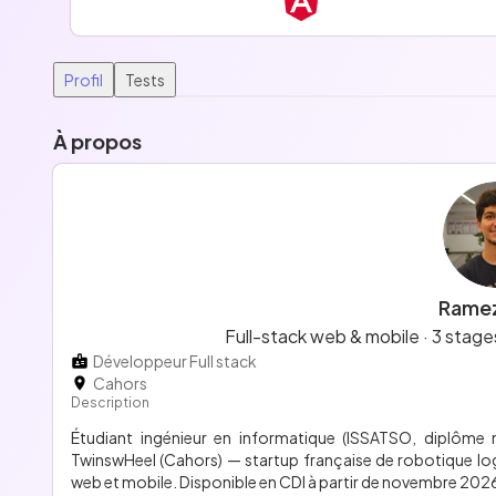
Profil
Tests
À propos
Ramez
Full-stack web & mobile · 3 stag
Développeur Full stack
Cahors
Description
Étudiant ingénieur en informatique (ISSATSO, diplôme 
TwinswHeel (Cahors) — startup française de robotique lo
web et mobile. Disponible en CDI à partir de novembre 2026