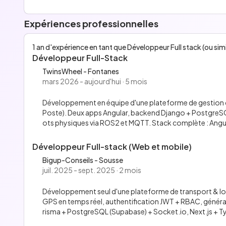
Expériences professionnelles
1 an d'expérience en tant que Développeur Full stack (ou simi
Développeur Full-Stack
TwinsWheel - Fontanes
mars 2026 - aujourd'hui · 5 mois
Développement en équipe d'une plateforme de gestion d
Poste). Deux apps Angular, backend Django + PostgreSQ
ots physiques via ROS2 et MQTT. Stack complète : Angul
Développeur Full-stack (Web et mobile)
Bigup-Conseils - Sousse
juil. 2025 - sept. 2025 · 2 mois
Développement seul d'une plateforme de transport & log
GPS en temps réel, authentification JWT + RBAC, générat
risma + PostgreSQL (Supabase) + Socket.io, Next.js + Ty