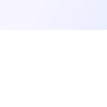
er un job tech
Recruter un tech
on profil candidat·es
Contacter des développeurs
d'emploi pour techs
Poster des offres d'emploi
echniques, QCM et quizz
Créer ma page entreprise
dre notre communauté
Tester mes développeurs
ons candidats techs
Formations pour recruteurs IT