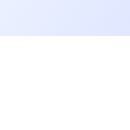
Allons plus loin
Blog
Baromètre des salaires tech
Open Source
Gestion des données
Helpdesk