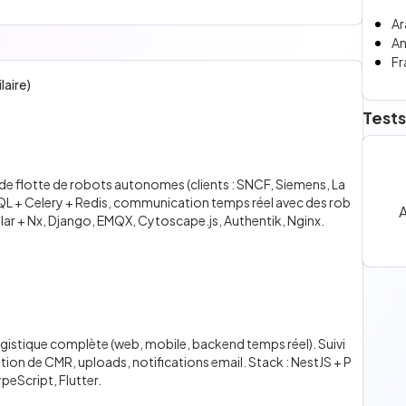
Ar
An
Fr
laire)
Tests
e flotte de robots autonomes (clients : SNCF, Siemens, La
L + Celery + Redis, communication temps réel avec des rob
A
ar + Nx, Django, EMQX, Cytoscape.js, Authentik, Nginx.
istique complète (web, mobile, backend temps réel). Suivi
ion de CMR, uploads, notifications email. Stack : NestJS + P
peScript, Flutter.