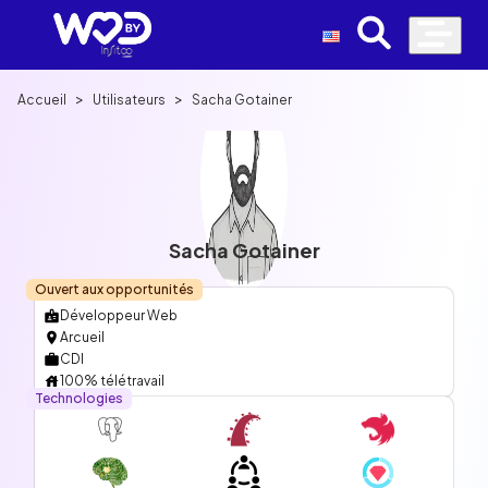
>
>
Accueil
Utilisateurs
Sacha Gotainer
Sacha Gotainer
Ouvert aux opportunités
Développeur Web
Arcueil
CDI
100% télétravail
Technologies