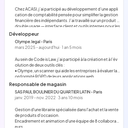
Chez ACASI, j’ai participé au développement d’une appli
cation de comptabilité pensée pour simplifier la gestion
financière des indépendants. J’ai travaillé sur un produit à
double usage — interface client et outils internes pour les
coachs comptables — tout en assurant sa stabilité en pr
Développeur
oduction sur des sujets sensibles. J’y ai renforcé ma rigue
Olympe.legal - Paris
ur technique grâce à une forte culture qualité : tests auto
mars 2025 - aujourd'hui · 1 an 5 mois
matisés, code review, pair programming et CI/CD.
Au sein de Code is Law, j’ai participé à la création et à l’év
olution de deux outils clés :
• Olympe, un scanner qui aide les entreprises à évaluer la c
onformité RGPD de leurs applications web.
• Refeed, un générateur de revues de presse personnalis
Responsable de magasin
ées permettant de diffuser une information ciblée et per
SAS PAUL BOULINIER DU QUARTIER LATIN - Paris
tinente.
janv. 2019 - nov. 2022 · 3 ans 10 mois
Sur ces deux produits, je prends part aux décisions techni
ques, au développement fullstack (NestJS / Next.js), et à l
Gestion d'une librairie spécialisée dans l'achat et la vente
a mise en place de standards de qualité (tests, CI/CD, pai
de produits d'occasion.
r programming). Mon rôle mêle compréhension produit
Encadrement et animation d'une équipe de 8 collaborat
et responsabilité technique.
eurs.