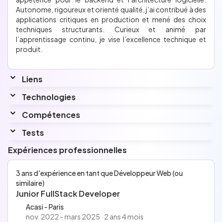
Autonome, rigoureux et orienté qualité, j’ai contribué à des
applications critiques en production et mené des choix
techniques structurants. Curieux et animé par
l’apprentissage continu, je vise l’excellence technique et
produit.
Liens
Technologies
Compétences
Aucune information n'a été renseignée pour
Interessé par
cette section.
Je suis intéressé par d'autre langages backend(Golang,
Tests
Rust) et l'architecture logicielle au sens large
Expériences professionnelles
Langues
Français
Aucune information n'a été renseignée pour
3 ans d'expérience en tant que Développeur Web (ou
Anglais
similaire)
cette section.
Espagnol
Junior FullStack Developer
Acasi - Paris
nov. 2022 - mars 2025 · 2 ans 4 mois