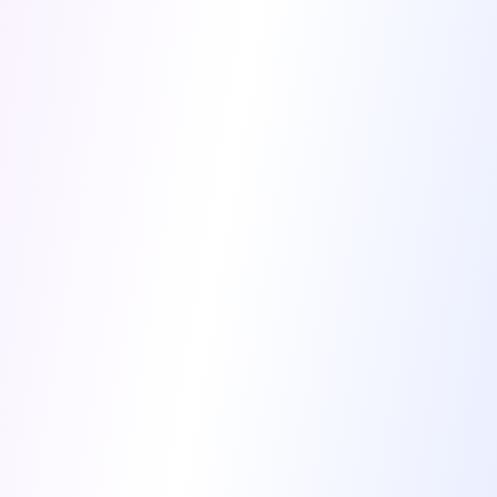
Dernier commentaire
Filtrer par
Publiées
Non publiées
En cours de validation
Annuler