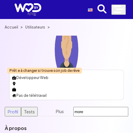
>
>
Accueil
Utilisateurs
Prêt·e à changer si trouve son job de rêve
Développeur Web
Pas de télétravail
Plus
Profil
Tests
À propos