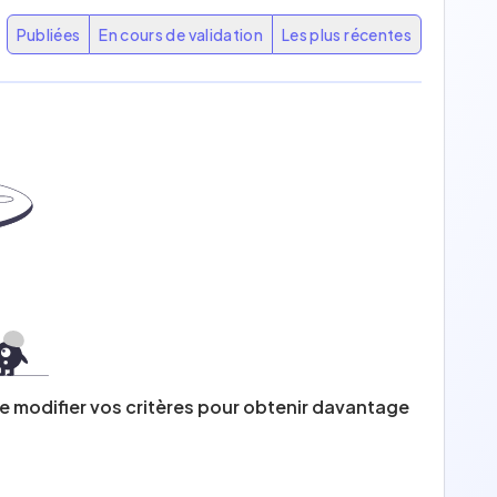
Publiées
En cours de validation
Les plus récentes
Filtrer par
Publiées
s
En cours de validation
de modifier vos critères pour obtenir davantage
es