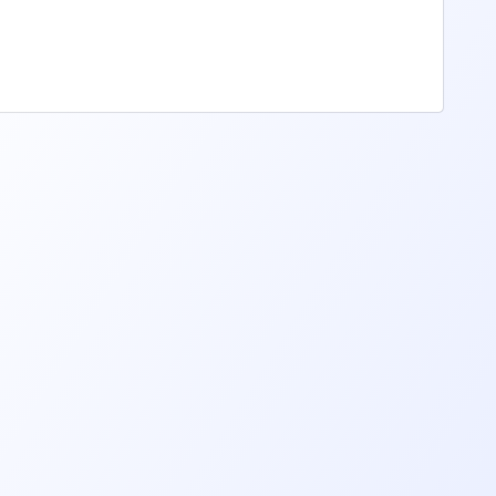
aire
Annuler