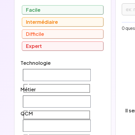
Facile
Intermédiaire
F
0 ques
Difficile
I
Expert
D
Technologie
E
Tec
Métier
Mét
Il s
QCM
QC