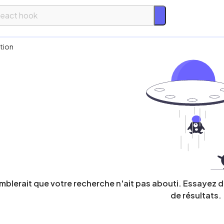
acile
tion
ntermédiaire
ifficile
xpert
hnologie
Trier par
Les plus récente
ier
emblerait que votre recherche n'ait pas abouti. Essayez 
de résultats.
Les plus populair
M