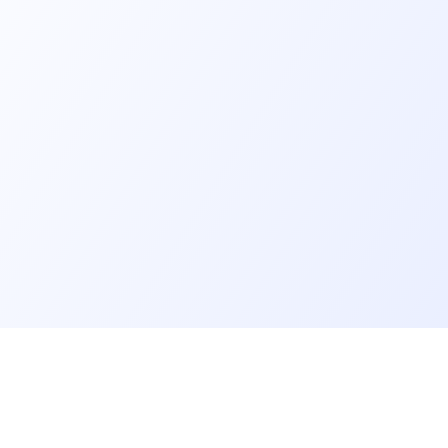
er un job tech
Recruter un tech