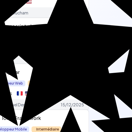
inutes
3.7
Amine Boucham
19/07/2024
Javascript - Les bases
eloppeur Web
Débutant
inutes
4.3
Kahina
24/02/2026
Angular
eloppeur Web
Intermédiaire
nutes
4.3
Emmanuel Demey
15/12/2025
Ionic Framework
eloppeur Mobile
Intermédiaire