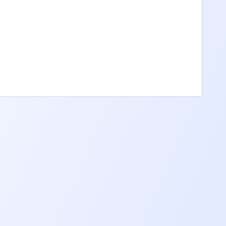
ien technique avec les QCM WeLoveDevs.com
positionner votre niveau parmi les développeurs de
question d'entretien de recrutement.
 en fonction de votre médaille obtenue. De la même
 designer !