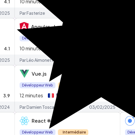
10
minutes
17
m
4.1
2.8
2025
Par Fasterize
21/02/2024
Par 
Angular - Les bases
Développeur Web
Débutant
Dév
10
minutes
22
m
4.1
4.1
2025
Par Léo Aimonetto
06/01/2026
Par 
Vue.js
Développeur Web
Intermédiaire
Dév
12
minutes
11
mi
3.9
4.3
/2024
Par Damien Toscano
03/02/2025
Par 
React ⚛️
Développeur Web
Intermédiaire
Dév