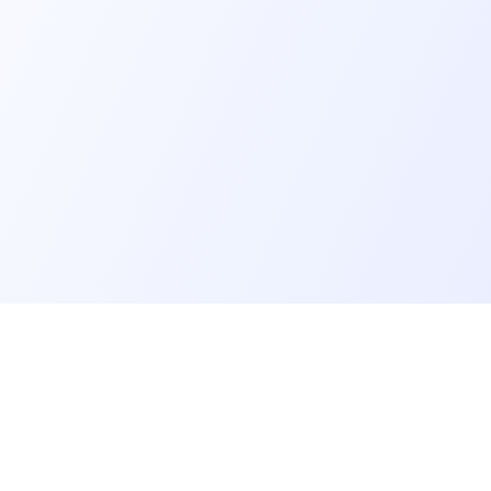
er un job tech
Recruter un tech
on profil candidat·es
Contacter des développeurs