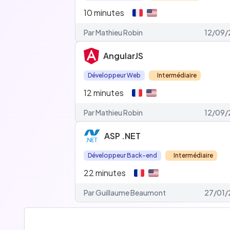
10
minutes
Par Mathieu Robin
12/09/
AngularJS
Développeur Web
Intermédiaire
12
minutes
Par Mathieu Robin
12/09/
ASP .NET
Développeur Back-end
Intermédiaire
22
minutes
Par Guillaume Beaumont
27/01/