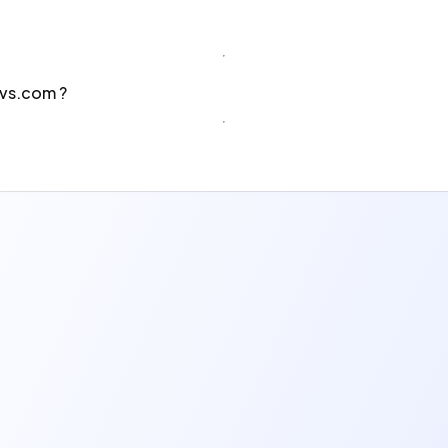
ns rapidement. Evaluez votre niveau ou préparez un entret
s étudiants pour les QCM Fondamentaux) vous permettent de 
 réviser rapidement des notions de bases souvent posées en 
vs.com ?
uer. A chaque QCM passé vous gagnez 10 ou 20 ou 40 points
 corrigée vous donneront 10 points.
otre poste de développeur.
Découvrez toutes nos offres Web