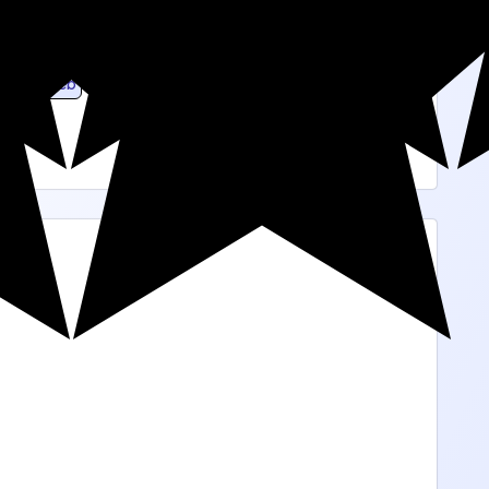
rateur Web
Architecte IT
Développeur Back-end
ct, Angular, Typescript, HTML5. Ces technos sont
 à 3 minutes. Vous pourrez répondre parmi 2