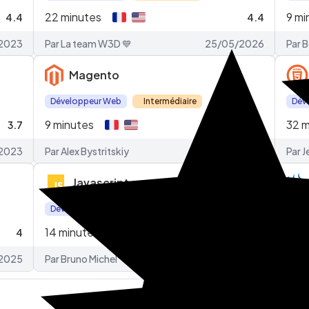
22
minutes
9
mi
4.4
4.4
2023
Par La team W3D 💙
25/05/2026
Par 
Magento
Développeur Web
Intermédiaire
Dév
9
minutes
32
m
3.7
3.4
2023
Par Alex Bystritskiy
06/12/2023
Par 
Javascript
Développeur Front-end
Intermédiaire
Dév
14
minutes
14
m
4
4.1
2025
Par Bruno Michel
25/05/2026
Par 