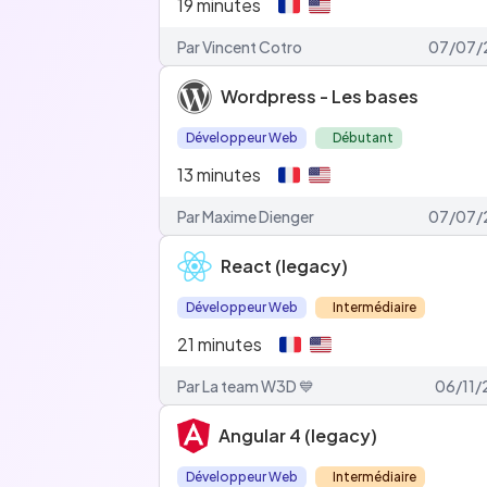
19
minutes
Par Vincent Cotro
07/07/
Wordpress - Les bases
Développeur Web
Débutant
13
minutes
Par Maxime Dienger
07/07/
React (legacy)
Développeur Web
Intermédiaire
21
minutes
Par La team W3D 💙
06/11
Angular 4 (legacy)
Développeur Web
Intermédiaire