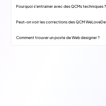
réponses ou plus. Démarrez un QCM de 20 questio
Pourquoi s'entrainer avec des QCMs techniques ?
Nos QCMs réalisés par des experts du sujet (ou de
la plateforme. Cela peut également être utile pour
Peut-on voir les corrections des QCM WeLoveDe
Chaque correction vous coutera 10 points à débloq
manière, un commentaire pertinent ou une question
Comment trouver un poste de Web designer ?
WeLoveDevs est le meilleur endroit pour trouver v