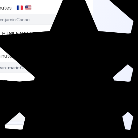
nutes
3.3
Benjamin Canac
12/09/2023
HTML5/CSS3
eloppeur Web
Intermédiaire
inutes
4
Jean-marie Cléry
06/01/2026
jQuery
eloppeur Web
Intermédiaire
inutes
4
Inconnu
13/12/2023