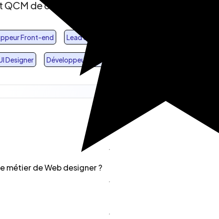
 et QCM de ces catégories
ppeur Front-end
Lead developer
CTO
Tech Lead
Intég
UI Designer
Développeur Mobile
le métier de Web designer ?
ouvez découvrir les technologies suivantes : Javascript, Rea
ttront de bien couvrir ce métier.
tions minimum tirées au hasard d'une durée de 30 secondes