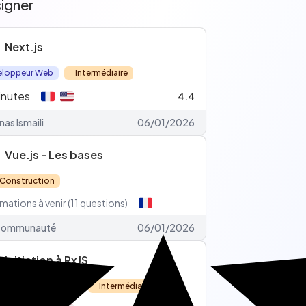
igner
Next.js
eloppeur Web
Intermédiaire
inutes
4.4
nas Ismaili
06/01/2026
Vue.js - Les bases
 Construction
mations à venir (11 questions)
ommunauté
06/01/2026
Initiation à RxJS
eloppeur Front-end
Intermédiaire