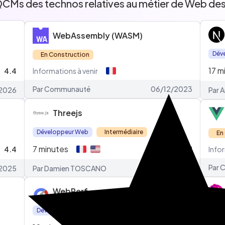
QCMs des technos relatives au métier de Web des
WebAssembly (WASM)
Dév
En Construction
17
m
4.4
Informations à venir
Par
Communauté
06/12/2023
2026
Par A
Threejs
Développeur Web
Intermédiaire
En
7
minutes
4.4
4.7
Infor
Par
C
2025
Par Damien TOSCANO
06/09/2023
WebPerf
Développeur Web
Intermédiaire
Dév