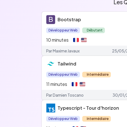
Les 
Bootstrap
Développeur Web
Débutant
10
minutes
Par Maxime Javaux
25/05/
Tailwind
Développeur Web
Intermédiaire
11
minutes
Par Damien Toscano
30/01/
Typescript - Tour d'horizon
Développeur Web
Intermédiaire