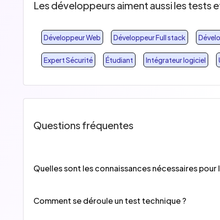
Les développeurs aiment aussi les tests
Développeur Web
Développeur Full stack
Dévelo
Expert Sécurité
Étudiant
Intégrateur logiciel
Questions fréquentes
Quelles sont les connaissances nécessaires pour 
Pour bien démarrer en tant que Web designer vous p
les plus utilisées par les Web designer et vous perme
Comment se déroule un test technique ?
Les QCM WeLoveDevs.com sont composés de 20 ques