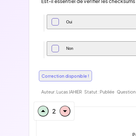
Est-il essentiel de vérifier les checksum
Oui
Non
Correction disponible !
Auteur:
Lucas JAHIER
Statut : Publiée
Question 
2
P