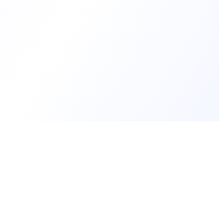
Trouv
Créer m
Offres 