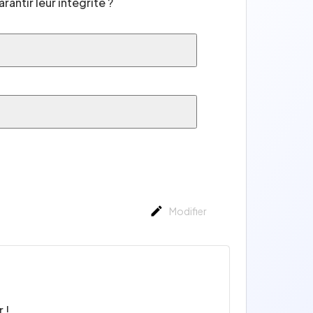
antir leur intégrité ?
Modifier
 !