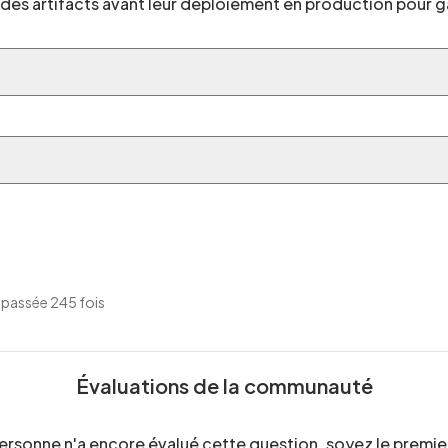
s des artifacts avant leur déploiement en production pour gar
passée 245 fois
Évaluations de la communauté
ersonne n'a encore évalué cette question, soyez le premier