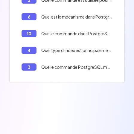
2
Quelle commande est utilisée pour supprimer toutes les lignes d'une table sans supprimer la table elle-même dans PostgreSQL ?
6
Quel est le mécanisme dans PostgreSQL qui assure l'intégrité des transactions et prend en charge le traitement simultané ?
10
Quelle commande dans PostgreSQL est utilisée pour supprimer une base de données ?
4
Quel type d'index est principalement utilisé pour la recherche full-text en PostgreSQL ?
3
Quelle commande PostgreSQL modifie la définition d'un objet de base de données, comme une table ?