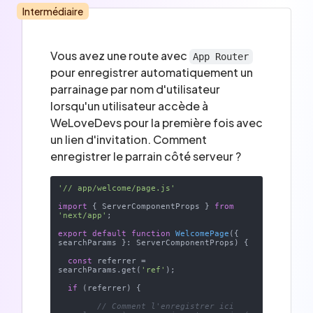
Intermédiaire
Vous avez une route avec
App Router
pour enregistrer automatiquement un
parrainage par nom d'utilisateur
lorsqu'un utilisateur accède à
WeLoveDevs pour la première fois avec
un lien d'invitation. Comment
enregistrer le parrain côté serveur ?
'// app/welcome/page.js'
import
 { ServerComponentProps } 
from
'next/app'
;

export
default
function
WelcomePage
(
{ 
searchParams }: ServerComponentProps
) 
{

const
 referrer = 
searchParams.get(
'ref'
);

if
 (referrer) {

// Comment l'enregistrer ici 