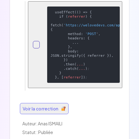
  useEffect(() => {

    if (
referrer
) {

fetch(
'https://welovedevs.com/api/savere
{

        method: 
'POST
',

        headers: {

          ...

        },

        body: 
JSON.stringify({ referrer }),

      })

      .then(
...
)

      .catch(
...
)
;
    }

  }, [
referrer
])
;
Voir la correction
Auteur:
Anas ISMAILI
Statut : Publiée