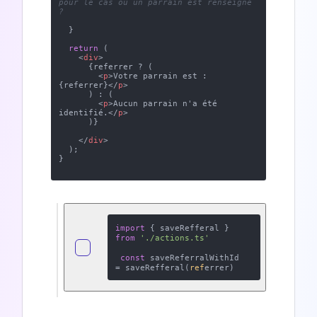
pour le cas où un parrain est renseigné 
?
  }

return
 (

<
div
>
      {referrer ? (

<
p
>
Votre parrain est : 
{referrer}
</
p
>
      ) : (

<
p
>
Aucun parrain n'a été 
identifié.
</
p
>
      )}

</
div
>
  );

}

import
 { saveRefferal } 
from
'./actions.ts'
const
 saveReferralWithId 
= saveRefferal(
ref