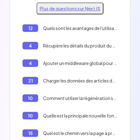
Plus de questions sur Next JS
12
Quels sont les avantages de l'utilisation des imports dynamiques dans Next.js ?
4
Récupère les détails du produit du côté serveur à chaque requête et le mets en cache.
4
Ajouter un middleware global pour gérer l'authentification sur toutes les routes de votre application en Next.js
21
Charger les données des articles de blog au moment du build pour un rendu statique.
10
Comment utiliser la régénération statique incrémentale (ISR) dans Next.js pour mettre à jour les articles de blog périodiquement après leur publication initiale.
10
Quelle est la principale nouvelle fonctionnalité de Next.js 13 par rapport aux versions précédentes?
15
Quel est le chemin vers la page à propos dans Next.js?