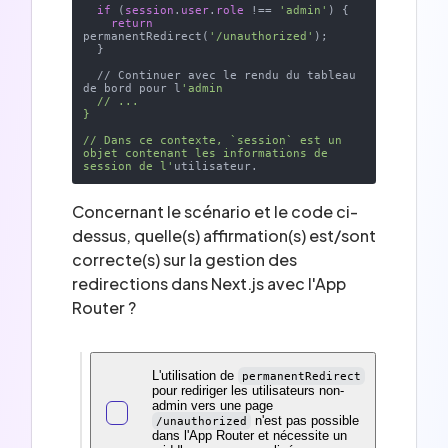
if
 (
session
.
user
.
role
 !== 
'admin'
) {

return
permanentRedirect(
'/unauthorized'
);

  }

  // Continuer avec le rendu du tableau 
de bord pour l
'admin

  // ...

}

// Dans ce contexte, `session` est un 
objet contenant les informations de 
session de l'
Concernant le scénario et le code ci-
dessus, quelle(s) affirmation(s) est/sont
correcte(s) sur la gestion des
redirections dans Next.js avec l'App
Router ?
L'utilisation de
permanentRedirect
pour rediriger les utilisateurs non-
admin vers une page
n'est pas possible
/unauthorized
dans l'App Router et nécessite un