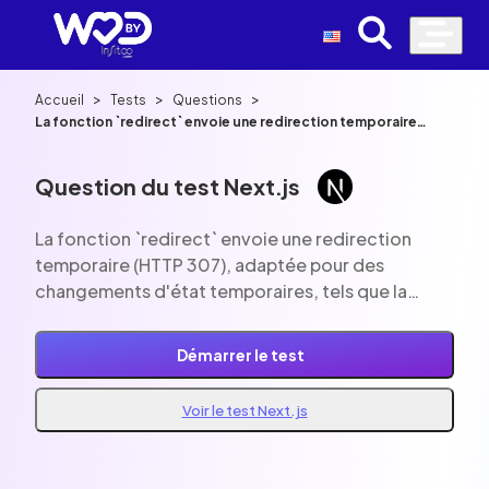
>
>
>
Accueil
Tests
Questions
La fonction `redirect` envoie une redirection temporaire
(HTTP 307), adaptée pour des changements d'état
temporaires, tels que la redirection d'un utilisateur non
authentifié vers la page de connexion.
Question du test Next.js
La fonction `redirect` envoie une redirection
temporaire (HTTP 307), adaptée pour des
changements d'état temporaires, tels que la
redirection d'un utilisateur non authentifié vers la
page de connexion.
Démarrer le test
Voir le test Next.js