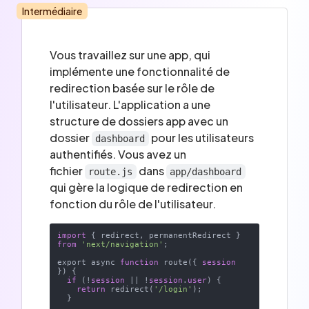
Intermédiaire
Vous travaillez sur une app, qui
implémente une fonctionnalité de
redirection basée sur le rôle de
l'utilisateur. L'application a une
structure de dossiers app avec un
dossier
pour les utilisateurs
dashboard
authentifiés. Vous avez un
fichier
dans
route.js
app/dashboard
qui gère la logique de redirection en
fonction du rôle de l'utilisateur.
import
 { redirect, permanentRedirect } 
from
'next/navigation'
;

export async 
function
 route({ 
session
}) {

if
 (!
session
 || !
session
.
user
) {

return
 redirect(
'/login'
);

  }
