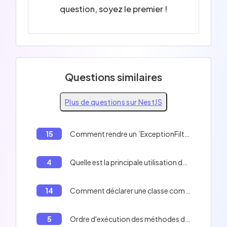
question, soyez le premier !
Questions similaires
Plus de questions sur NestJS
15
Comment rendre un `ExceptionFilter` global afin qu'il s'applique à l'ensemble de votre application dans NestJS
4
Quelle est la principale utilisation de l'interface `OnModuleInit` dans Nest.js?
14
Comment déclarer une classe comme un contrôleur en Nest.js
5
Ordre d'exécution des méthodes de cycle de vie des modules Nest