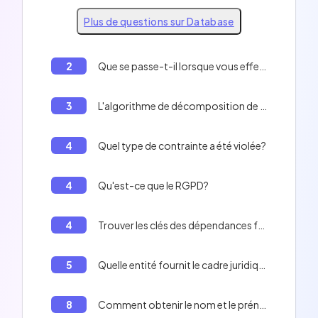
Plus de questions sur Database
2
Que se passe-t-il lorsque vous effectuez la même transaction plusieurs fois?
3
L'algorithme de décomposition de normalisation est?
4
Quel type de contrainte a été violée?
4
Qu'est-ce que le RGPD?
4
Trouver les clés des dépendances fonctionnelles suivantes : a, b -> c a, b, d -> e c -> a, b d -> f e -> g
5
Quelle entité fournit le cadre juridique régissant les bases de données en France?
8
Comment obtenir le nom et le prénom des personnes qui ont couru plus de 10 unités?