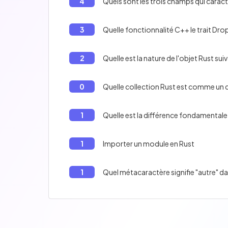
4
Quels sont les trois champs qui caract
3
Quelle fonctionnalité C++ le trait Dro
2
Quelle est la nature de l'objet Rust suiv
0
Quelle collection Rust est comme un 
1
Quelle est la différence fondamentale e
1
Importer un module en Rust
1
Quel métacaractère signifie "autre" d