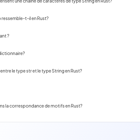
érisent une chaîne de caractères de type String en Rust?
p ressemble-t-il en Rust?
ant ?
dictionnaire?
ntre le type str et le type String en Rust?
ans la correspondance de motifs en Rust?