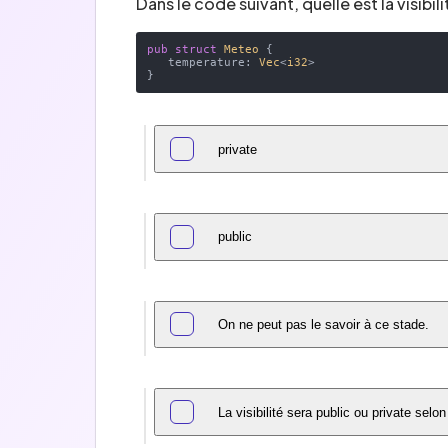
Dans le code suivant, quelle est la visib
pub
struct
Meteo
 {

   temperature: 
Vec
<
i32
>

private
public
On ne peut pas le savoir à ce stade.
La visibilité sera public ou private selon 