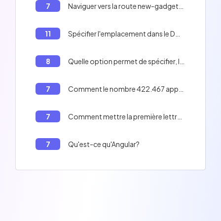
7
Naviguer vers la route new-gadgets en Angular
11
Spécifier l'emplacement dans le DOM où le composant de la route active sera inséré en Angular
8
Quelle option permet de spécifier, lors de la création d'une application, que vous souhaitez utiliser SCSS pour les styles?
7
Comment le nombre 422.467 apparaîtra-t-il dans le DOM en Angular avec le paramètre de langue par défaut fr-FR (français-France)?
7
Comment mettre la première lettre de chaque mot en majuscule dans une chaîne de caractères en Angular
7
Qu'est-ce qu'Angular?