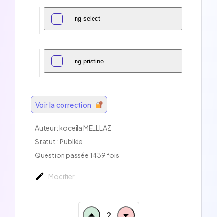
ng-select
ng-pristine
Voir la correction
Auteur:
koceila MELLLAZ
Statut : Publiée
Question passée 1439 fois
Modifier
2