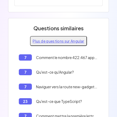
Questions similaires
Plus de questions sur Angular
7
Comment le nombre 422.467 apparaîtra-t-il dans le DOM en Angular avec le paramètre de langue par défaut fr-FR (français-France)?
7
Qu'est-ce qu'Angular?
7
Naviguer vers la route new-gadgets en Angular
23
Qu'est-ce que TypeScript?
7
Comment mettre la première lettre de chaque mot en majuscule dans une chaîne de caractères en Angular