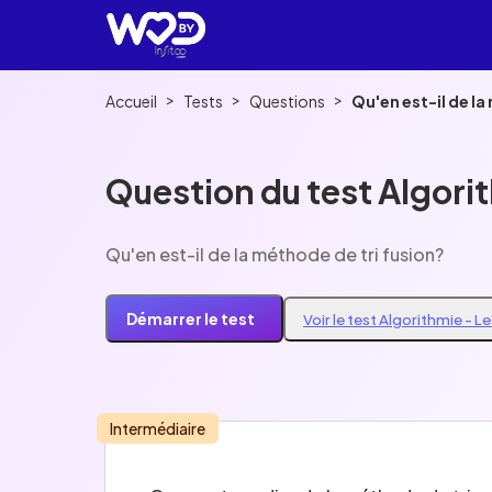
>
>
>
Accueil
Tests
Questions
Qu'en est-il de la
Question du test Algori
Qu'en est-il de la méthode de tri fusion?
Démarrer le test
Voir le test Algorithmie - L
Intermédiaire