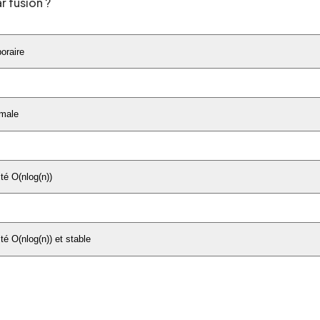
r fusion ?
oraire
imale
té O(nlog(n))
té O(nlog(n)) et stable