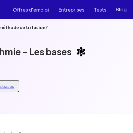
Blog
Offres d'emploi
Entreprises
Tests
 méthode de tri fusion?
thmie - Les bases
es bases