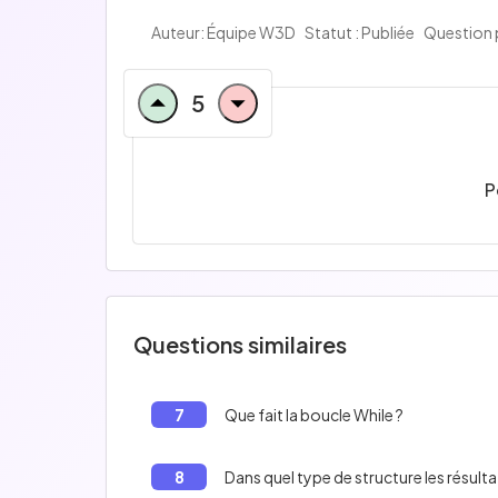
Auteur:
Équipe W3D
Statut : Publiée
Question 
5
P
Questions similaires
7
Que fait la boucle While ?
8
Dans quel type de structure les résult