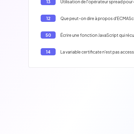
13
Utilisation de l'opérateur spread pour 
12
Que peut-on dire à propos d'ECMASc
50
Écrire une fonction JavaScript qui réc
14
La variable certificate n'est pas access