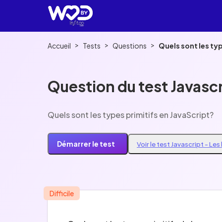
>
>
>
Accueil
Tests
Questions
Quels sont les typ
Question du test Javascr
Quels sont les types primitifs en JavaScript?
Démarrer le test
Voir le test Javascript - Le
Difficile