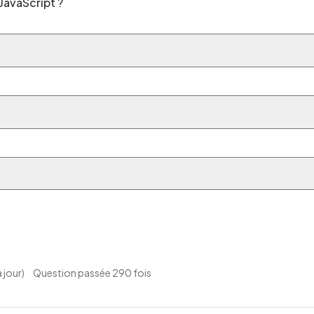
 JavaScript ?
à jour)
Question passée 290 fois