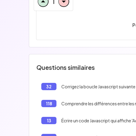
1
P
Questions similaires
32
Corrigez la boucle Javascript suivante
118
Comprendre les différences entre les 
13
Écrire un code Javascript qui affiche 'Ad