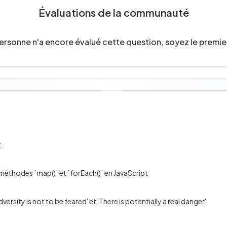
Évaluations de la communauté
ersonne n'a encore évalué cette question, soyez le premier
:
méthodes `map()` et `forEach()` en JavaScript
versity is not to be feared' et 'There is potentially a real danger'