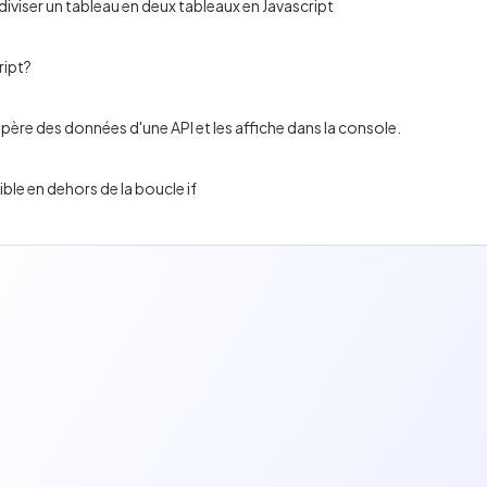
diviser un tableau en deux tableaux en Javascript
ript?
upère des données d'une API et les affiche dans la console.
ible en dehors de la boucle if