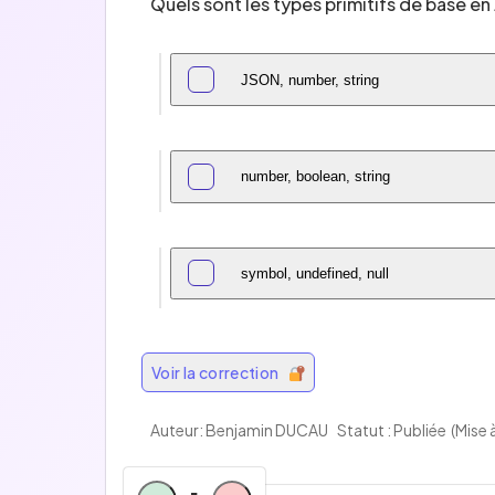
Quels sont les types primitifs de base en
JSON, number, string
number, boolean, string
symbol, undefined, null
Voir la correction
Auteur:
Benjamin DUCAU
Statut : Publiée
(Mise 