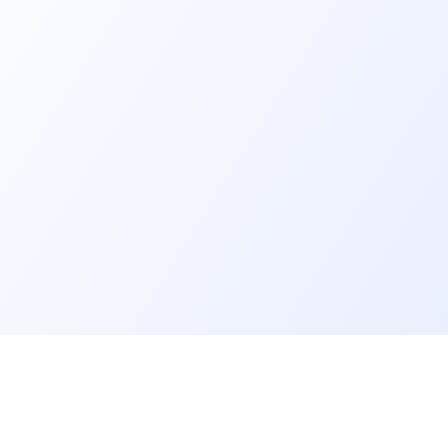
er un job tech
Recruter un tech