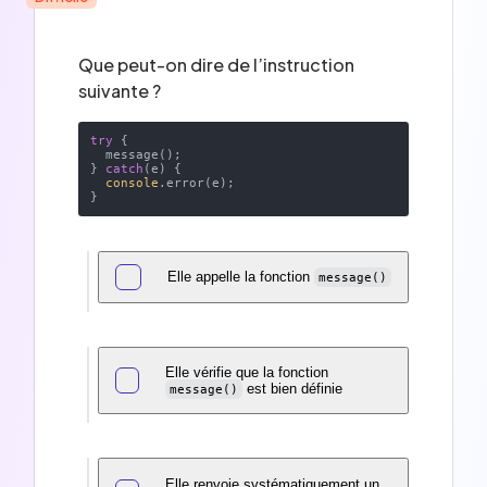
Que peut-on dire de l’instruction
suivante ?
try
 { 

  message(); 

} 
catch
(e) { 

console
.error(e); 

Elle appelle la fonction
message()
Elle vérifie que la fonction
est bien définie
message()
Elle renvoie systématiquement un