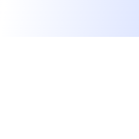
Les développeurs heureux au travail.
hello@welovedevs.com
+33 175850252