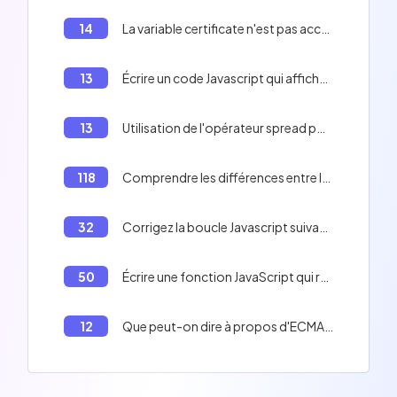
14
La variable certificate n'est pas accessible en dehors de la boucle if
13
Écrire un code Javascript qui affiche 'Adversity is not to be feared' et 'There is potentially a real danger'
13
Utilisation de l'opérateur spread pour diviser un tableau en deux tableaux en Javascript
118
Comprendre les différences entre les méthodes `map()` et `forEach()` en JavaScript
32
Corrigez la boucle Javascript suivante:
50
Écrire une fonction JavaScript qui récupère des données d'une API et les affiche dans la console.
12
Que peut-on dire à propos d'ECMAScript?