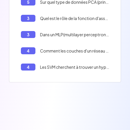
5
Sur quel type de données PCA (principal component analysis) est-il appliqué?
3
Quel est le rôle de la fonction d'assemblage dans un neurone artificiel?
3
Dans un MLP(multilayer perceptron), la couche de sortie a nécessairement un seul neurone.
4
Comment les couches d'un réseau de neurones de type MLP sont-elles connectées entre elles?
4
Les SVM cherchent à trouver un hyperplan qui maximise la largeur de la bande séparatrice entre les données de différentes classes.