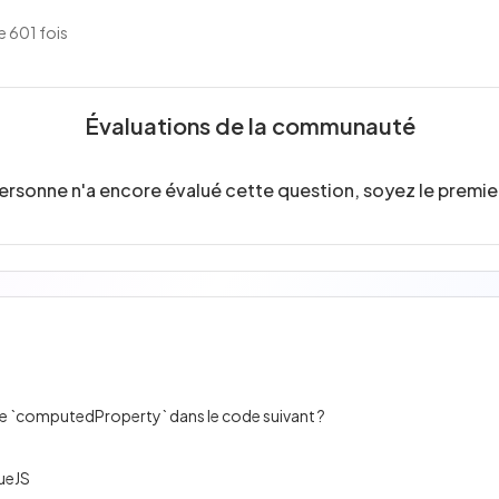
 601 fois
Évaluations de la communauté
ersonne n'a encore évalué cette question, soyez le premier
ulée `computedProperty` dans le code suivant ?
VueJS