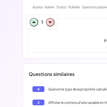
Auteur:
Adrien
Statut : Publiée
Question passée
1
P
Questions similaires
4
Quel est le type de la propriété calc
2
Afficher le contenu d'une variable en 