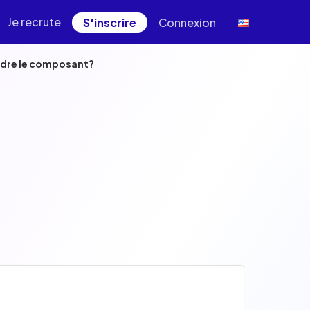
Je recrute
S'inscrire
Connexion
endre le composant?