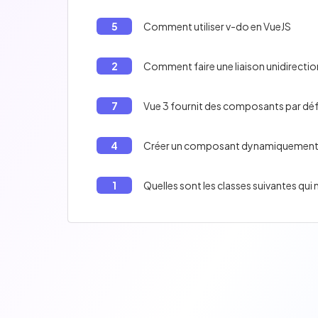
5
Comment utiliser v-do en VueJS
2
Comment faire une liaison unidirection
7
4
Créer un composant dynamiquement 
1
Quelles sont les classes suivantes qui