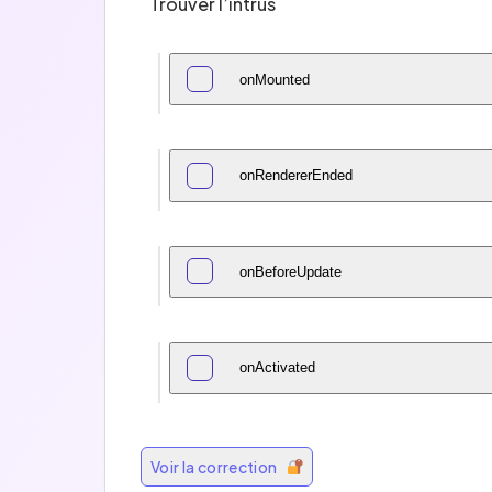
Trouver l’intrus
onMounted
onRendererEnded
onBeforeUpdate
onActivated
Voir la correction