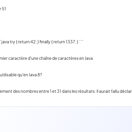
r 51
ava try { return 42; } finally { return 1337; } ```
emier caractère d'une chaîne de caractères en Java
utilisable qu'en Java 8?
ent des nombres entre 1 et 31 dans les résultats. Il aurait fallu déc