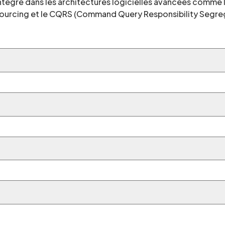
intégré dans les architectures logicielles avancées comm
t Sourcing et le CQRS (Command Query Responsibility Segrega