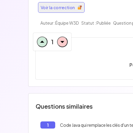
Voir la correction
Auteur:
Équipe W3D
Statut : Publiée
Question 
1
P
Questions similaires
1
Code Java qui remplace les clés d'un t