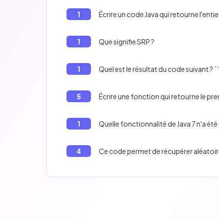
1
Écrire un code Java qui retourne l'entie
1
Que signifie SRP ?
1
Quel est le résultat du code suivant ? ```j
5
Écrire une fonction qui retourne le pr
1
Quelle fonctionnalité de Java 7 n'a été 
4
Ce code permet de récupérer aléatoirem