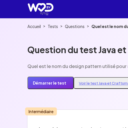
>
>
>
Accueil
Tests
Questions
Quel est le nom d
Question du test Java e
Quel est le nom du design pattern utilisé pou
Démarrer le test
Voir le test Java et Crafts
Intermédiaire