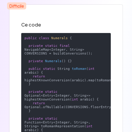
Difficile
Ce code
public
class
Numerals
{

private
static
final
NavigableMap<Integer, String> 
CONVERSIONS = buildConversions();

private
Numerals
()
{}

public
static
 String 
toRoman
(
int
arabic)
{

return
highestKnownConversion(arabic).map(toRomanRepresenta
  }

private
static
Optional<Entry<Integer, String>> 
highestKnownConversion(
int
 arabic) {

return
Optional.ofNullable(CONVERSIONS.floorEntry(arabic));

  }

private
static
Function<Entry<Integer, String>, 
String> toRomanRepresentation(
int
arabic) {
