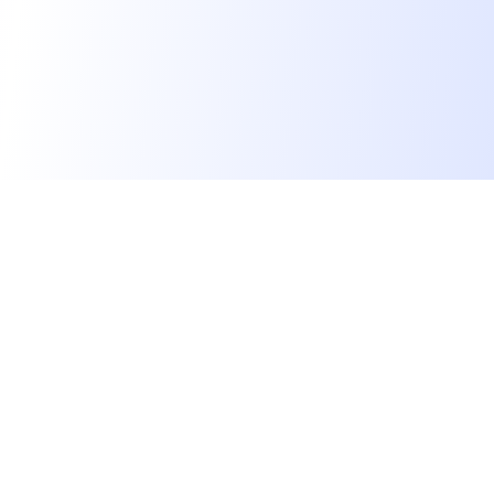
Les développeurs heureux au travail.
hello@welovedevs.com
+33 175850252