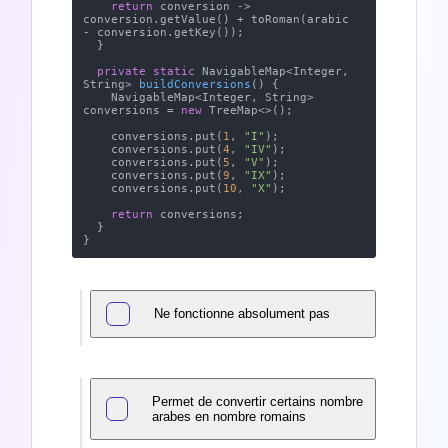
return
 conversion -> 
conversion.getValue() + toRoman(arabic 
- conversion.getKey());

  }

private
static
 NavigableMap<Integer, 
String> 
buildConversions
()
{

    NavigableMap<Integer, String> 
conversions = 
new
 TreeMap<>();

    conversions.put(
1
, 
"I"
);

    conversions.put(
4
, 
"IV"
);

    conversions.put(
5
, 
"V"
);

    conversions.put(
9
, 
"IX"
);

    conversions.put(
10
, 
"X"
);

return
 conversions;

  }

Ne fonctionne absolument pas
Permet de convertir certains nombre
arabes en nombre romains