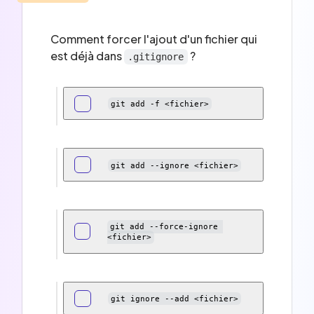
Comment forcer l'ajout d'un fichier qui
est déjà dans
?
.gitignore
git add -f <fichier>
git add --ignore <fichier>
git add --force-ignore 
<fichier>
git ignore --add <fichier>